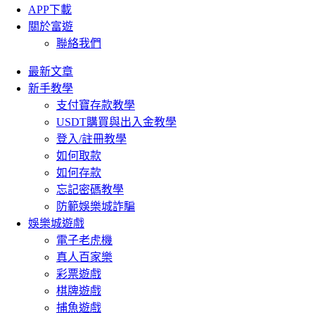
APP下載
關於富遊
聯絡我們
最新文章
新手教學
支付寶存款教學
USDT購買與出入金教學
登入/註冊教學
如何取款
如何存款
忘記密碼教學
防範娛樂城詐騙
娛樂城遊戲
電子老虎機
真人百家樂
彩票遊戲
棋牌遊戲
捕魚遊戲