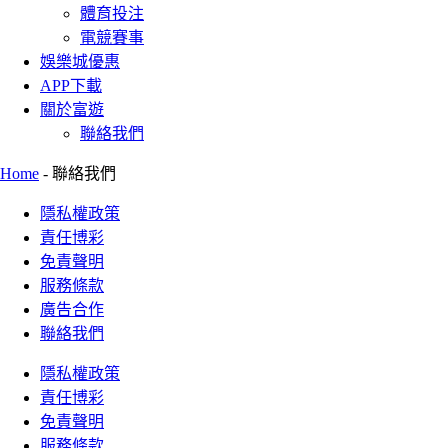
體育投注
電競賽事
娛樂城優惠
APP下載
關於富遊
聯絡我們
Home
-
聯絡我們
隱私權政策
責任博彩
免責聲明
服務條款
廣告合作
聯絡我們
隱私權政策
責任博彩
免責聲明
服務條款