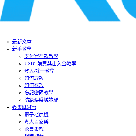
最新文章
新手教學
支付寶存款教學
USDT購買與出入金教學
登入/註冊教學
如何取款
如何存款
忘記密碼教學
防範娛樂城詐騙
娛樂城遊戲
電子老虎機
真人百家樂
彩票遊戲