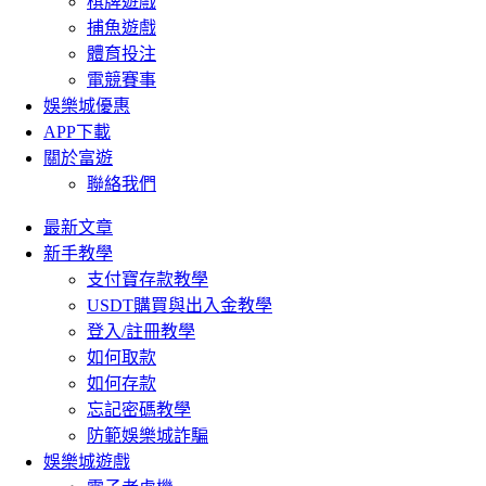
棋牌遊戲
捕魚遊戲
體育投注
電競賽事
娛樂城優惠
APP下載
關於富遊
聯絡我們
最新文章
新手教學
支付寶存款教學
USDT購買與出入金教學
登入/註冊教學
如何取款
如何存款
忘記密碼教學
防範娛樂城詐騙
娛樂城遊戲