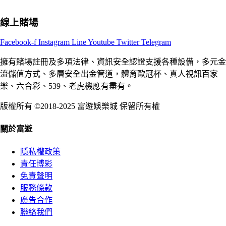
線上賭場
Facebook-f
Instagram
Line
Youtube
Twitter
Telegram
擁有賭場註冊及多項法律、資訊安全認證支援各種設備，多元金
流儲值方式、多層安全出金管道，體育歐冠杯、真人視訊百家
樂、六合彩、539、老虎機應有盡有。
版權所有 ©2018-2025 富遊娛樂城 保留所有權
關於富遊
隱私權政策
責任博彩
免責聲明
服務條款
廣告合作
聯絡我們