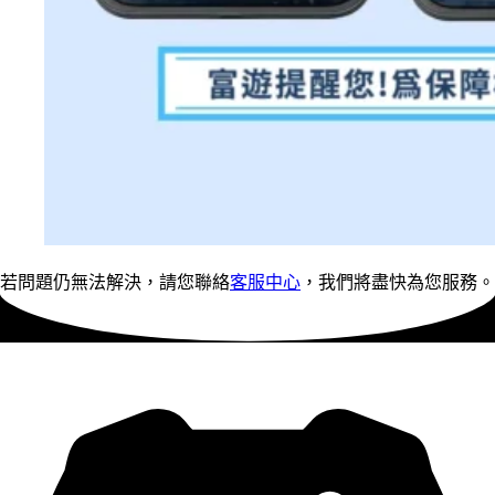
若問題仍無法解決，請您聯絡
客服中心
，我們將盡快為您服務。