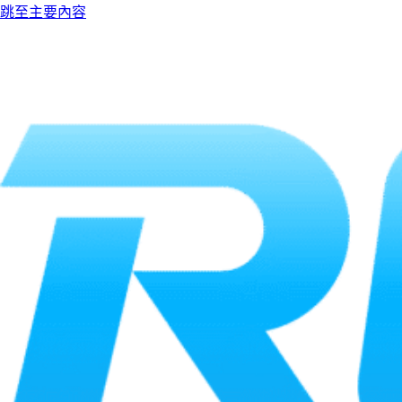
跳至主要內容