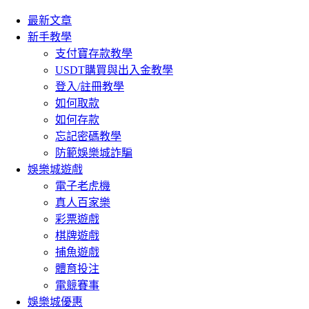
最新文章
新手教學
支付寶存款教學
USDT購買與出入金教學
登入/註冊教學
如何取款
如何存款
忘記密碼教學
防範娛樂城詐騙
娛樂城遊戲
電子老虎機
真人百家樂
彩票遊戲
棋牌遊戲
捕魚遊戲
體育投注
電競賽事
娛樂城優惠