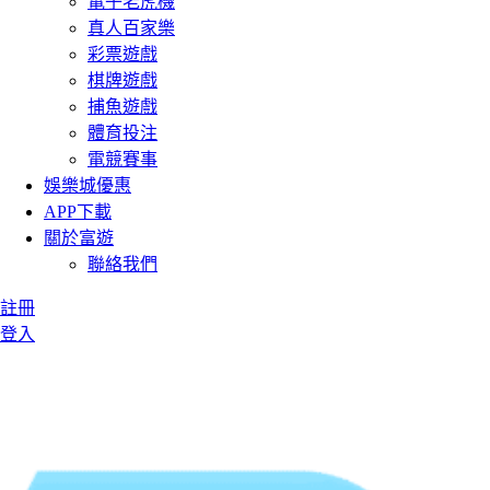
電子老虎機
真人百家樂
彩票遊戲
棋牌遊戲
捕魚遊戲
體育投注
電競賽事
娛樂城優惠
APP下載
關於富遊
聯絡我們
註冊
登入