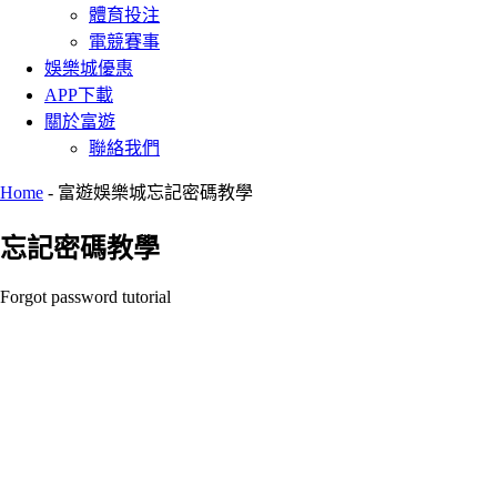
體育投注
電競賽事
娛樂城優惠
APP下載
關於富遊
聯絡我們
Home
-
富遊娛樂城忘記密碼教學
忘記密碼教學
Forgot password tutorial