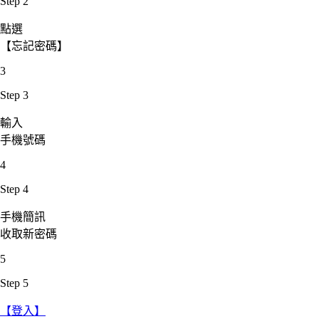
Step 2
點選
【忘記密碼】
3
Step 3
輸入
手機號碼
4
Step 4
手機簡訊
收取新密碼
5
Step 5
【登入】