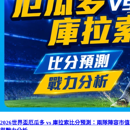
2026世界盃厄瓜多 vs 庫拉索比分預測：兩隊陣容市值