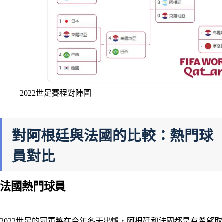
2022世足賽程對陣圖
對阿根廷與法國的比較：熱門球
員對比
法國熱門球員
2022世足的冠軍將在今年冬天出爐，阿根廷和法國都是有希望取