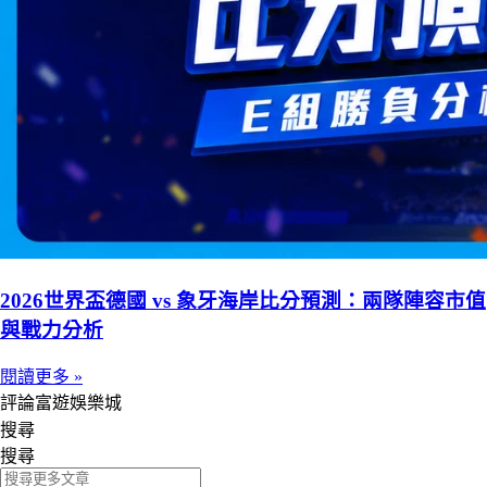
2026世界盃德國 vs 象牙海岸比分預測：兩隊陣容市值
與戰力分析
閱讀更多 »
評論富遊娛樂城
搜尋
搜尋