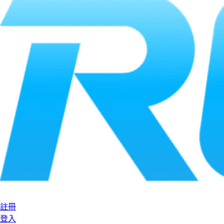
註冊
登入