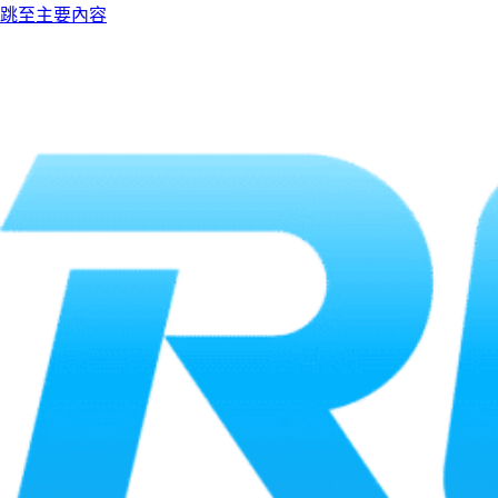
跳至主要內容