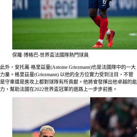
保羅·博格巴-世界盃法國隊熱門球員
此外，安托萬·格里茲曼(Antoine Griezmann)也是法國隊中的一大
力量。格里茲曼(Griezmann) 以他的全方位實力受到注目，不管
是守車還是進攻上都對球隊有所貢獻。他將會發揮出他卓越的能
力，幫助法國在2022世界盃冠軍的道路上一步步前進。