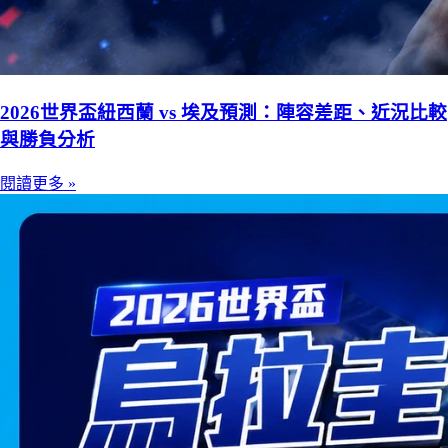
2026世界盃紐西蘭 vs 埃及預測：陣容差距、近況比較
與勝負分析
閱讀更多 »