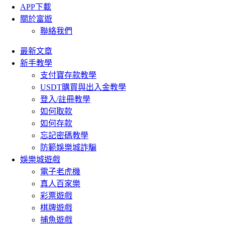
APP下載
關於富遊
聯絡我們
最新文章
新手教學
支付寶存款教學
USDT購買與出入金教學
登入/註冊教學
如何取款
如何存款
忘記密碼教學
防範娛樂城詐騙
娛樂城遊戲
電子老虎機
真人百家樂
彩票遊戲
棋牌遊戲
捕魚遊戲