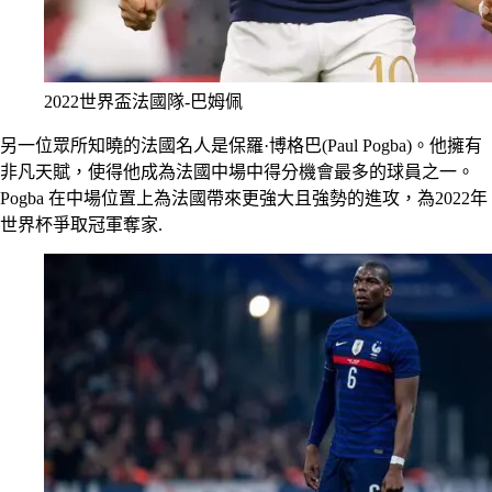
2022世界盃法國隊-巴姆佩
另一位眾所知曉的法國名人是保羅·博格巴(Paul Pogba)。他擁有
非凡天賦，使得他成為法國中場中得分機會最多的球員之一。
Pogba 在中場位置上為法國帶來更強大且強勢的進攻，為2022年
世界杯爭取冠軍奪家.