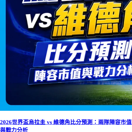
2026世界盃烏拉圭 vs 維德角比分預測：兩隊陣容市值
與戰力分析