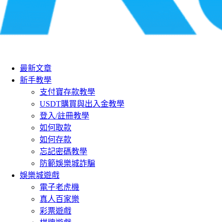
最新文章
新手教學
支付寶存款教學
USDT購買與出入金教學
登入/註冊教學
如何取款
如何存款
忘記密碼教學
防範娛樂城詐騙
娛樂城遊戲
電子老虎機
真人百家樂
彩票遊戲