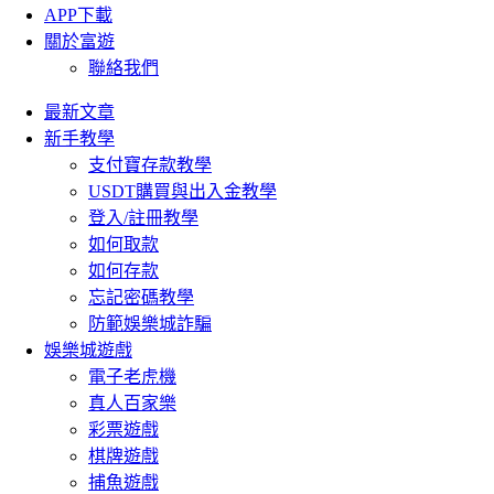
APP下載
關於富遊
聯絡我們
最新文章
新手教學
支付寶存款教學
USDT購買與出入金教學
登入/註冊教學
如何取款
如何存款
忘記密碼教學
防範娛樂城詐騙
娛樂城遊戲
電子老虎機
真人百家樂
彩票遊戲
棋牌遊戲
捕魚遊戲