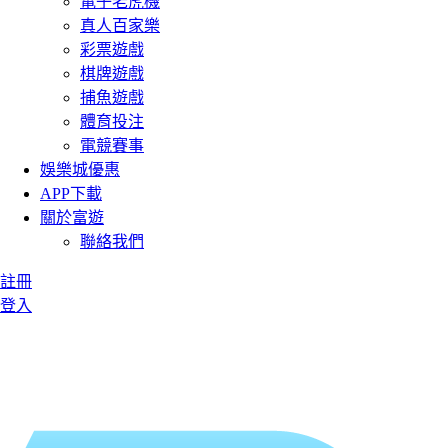
電子老虎機
真人百家樂
彩票遊戲
棋牌遊戲
捕魚遊戲
體育投注
電競賽事
娛樂城優惠
APP下載
關於富遊
聯絡我們
註冊
登入