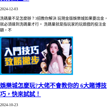
2024-12-03
洗碼量不足怎麼辦？3招教你解決 玩現金版娛樂城如果要出金，
就必須達到洗碼量才行。 洗碼量就是指玩家的玩遊戲的投注金
額，不
娛樂城怎麼玩?大佬不會教你的 6大賭博技
巧，快來試試！
2024-10-23