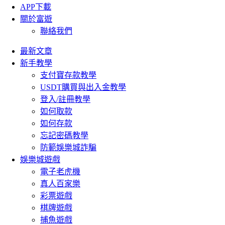
APP下載
關於富遊
聯絡我們
最新文章
新手教學
支付寶存款教學
USDT購買與出入金教學
登入/註冊教學
如何取款
如何存款
忘記密碼教學
防範娛樂城詐騙
娛樂城遊戲
電子老虎機
真人百家樂
彩票遊戲
棋牌遊戲
捕魚遊戲