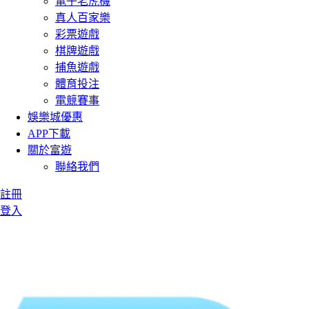
電子老虎機
真人百家樂
彩票遊戲
棋牌遊戲
捕魚遊戲
體育投注
電競賽事
娛樂城優惠
APP下載
關於富遊
聯絡我們
註冊
登入