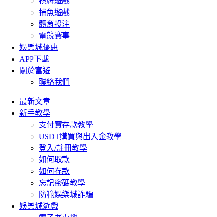
棋牌遊戲
捕魚遊戲
體育投注
電競賽事
娛樂城優惠
APP下載
關於富遊
聯絡我們
最新文章
新手教學
支付寶存款教學
USDT購買與出入金教學
登入/註冊教學
如何取款
如何存款
忘記密碼教學
防範娛樂城詐騙
娛樂城遊戲