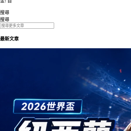
金! 首
搜尋
搜尋
最新文章