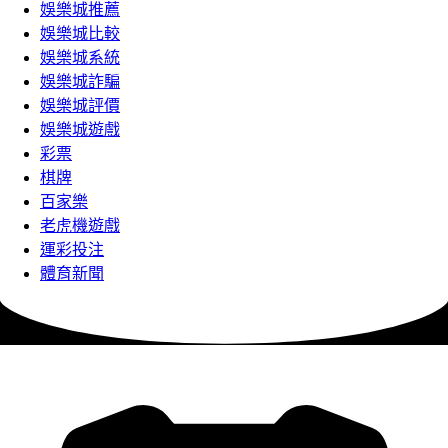
娛樂城推薦
娛樂城比較
娛樂城系統
娛樂城詐騙
娛樂城評價
娛樂城遊戲
彩票
棋牌
百家樂
老虎機遊戲
運彩投注
體育新聞