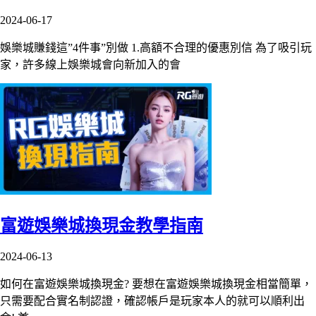
2024-06-17
娛樂城賺錢這”4件事”別做 1.高額不合理的優惠別信 為了吸引玩
家，許多線上娛樂城會向新加入的會
富遊娛樂城換現金教學指南
2024-06-13
如何在富遊娛樂城換現金? 要想在富遊娛樂城換現金相當簡單，
只需要配合實名制認證，確認帳戶是玩家本人的就可以順利出