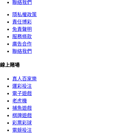
聯絡我們
隱私權政策
責任博彩
免責聲明
服務條款
廣告合作
聯絡我們
線上賭場
真人百家樂
運彩投注
電子遊戲
老虎機
捕魚遊戲
棋牌遊戲
彩票彩球
電競投注