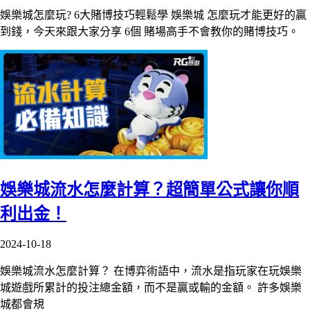
娛樂城怎麼玩? 6大賭博技巧輕鬆學 娛樂城 怎麼玩才能更好的贏
到錢，今天來跟大家分享 6個 賭場高手不會教你的賭博技巧。
娛樂城流水怎麼計算？超簡單公式讓你順
利出金！
2024-10-18
娛樂城流水怎麼計算？ 在博弈術語中，流水是指玩家在玩娛樂
城遊戲所累計的投注總金額，而不是贏或輸的金額。 許多娛樂
城都會規