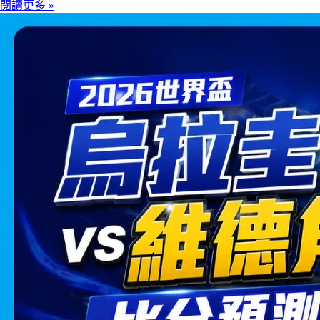
閱讀更多 »