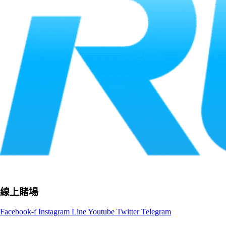
線上賭場
Facebook-f
Instagram
Line
Youtube
Twitter
Telegram