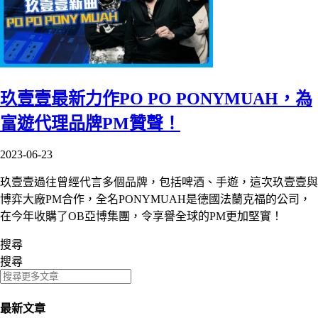
玖壹壹最新力作PO PO PONYMUAH，為
富遊代理品牌PM贊聲！
2023-06-23
玖壹壹過往曾經代言多個品牌，包括啤酒、手遊，這次玖壹壹與
博弈大廠PM合作，全名PONYMUAH是德國法蘭克福的公司，
在今年收購了OB亞博集團，令享譽全球的PM更加堅實！
搜尋
搜尋
最新文章