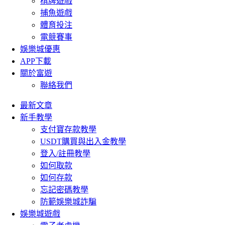
棋牌遊戲
捕魚遊戲
體育投注
電競賽事
娛樂城優惠
APP下載
關於富遊
聯絡我們
最新文章
新手教學
支付寶存款教學
USDT購買與出入金教學
登入/註冊教學
如何取款
如何存款
忘記密碼教學
防範娛樂城詐騙
娛樂城遊戲