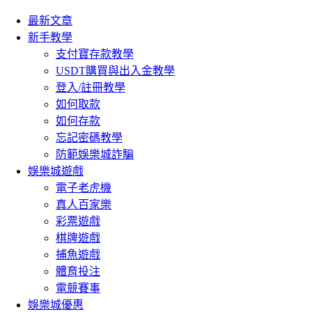
最新文章
新手教學
支付寶存款教學
USDT購買與出入金教學
登入/註冊教學
如何取款
如何存款
忘記密碼教學
防範娛樂城詐騙
娛樂城遊戲
電子老虎機
真人百家樂
彩票遊戲
棋牌遊戲
捕魚遊戲
體育投注
電競賽事
娛樂城優惠