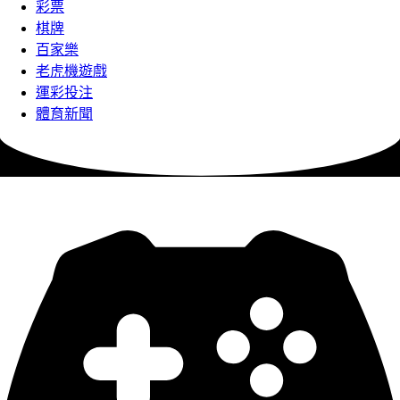
彩票
棋牌
百家樂
老虎機遊戲
運彩投注
體育新聞