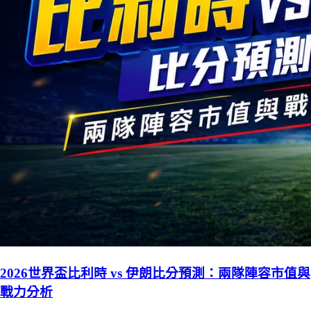
2026世界盃比利時 vs 伊朗比分預測：兩隊陣容市值與
戰力分析