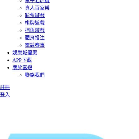
電子老虎機
真人百家樂
彩票遊戲
棋牌遊戲
捕魚遊戲
體育投注
電競賽事
娛樂城優惠
APP下載
關於富遊
聯絡我們
註冊
登入