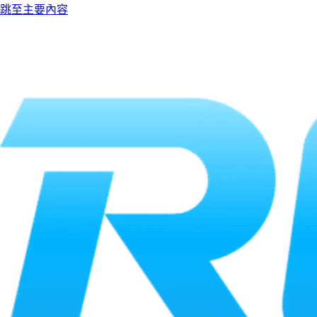
跳至主要內容