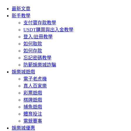
最新文章
新手教學
支付寶存款教學
USDT購買與出入金教學
登入/註冊教學
如何取款
如何存款
忘記密碼教學
防範娛樂城詐騙
娛樂城遊戲
電子老虎機
真人百家樂
彩票遊戲
棋牌遊戲
捕魚遊戲
體育投注
電競賽事
娛樂城優惠