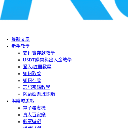
最新文章
新手教學
支付寶存款教學
USDT購買與出入金教學
登入/註冊教學
如何取款
如何存款
忘記密碼教學
防範娛樂城詐騙
娛樂城遊戲
電子老虎機
真人百家樂
彩票遊戲