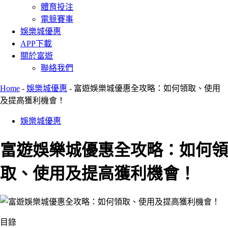
體育投注
電競賽事
娛樂城優惠
APP下載
關於富遊
聯絡我們
Home
-
娛樂城優惠
-
富遊娛樂城優惠全攻略：如何領取、使用
及提高獲利機會！
娛樂城優惠
富遊娛樂城優惠全攻略：如何領
取、使用及提高獲利機會！
目錄