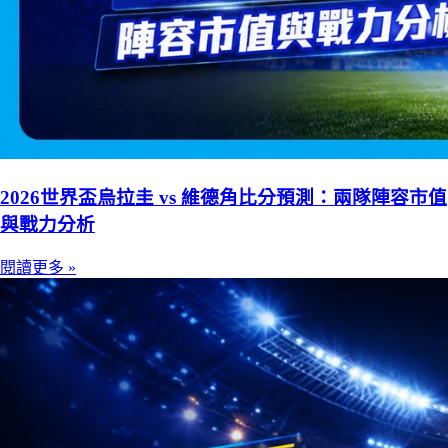
2026世界盃烏拉圭 vs 維德角比分預測：兩隊陣容市值
與戰力分析
閱讀更多 »