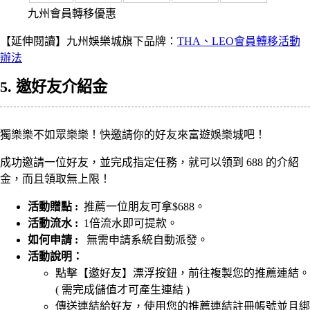
九州會員轉移優惠
【延伸閱讀】九州娛樂城旗下品牌：
THA、LEO會員轉移活動
辦法
5. 邀好友介紹金
獨樂樂不如眾樂樂！快邀請你的好友來富遊娛樂城吧！
成功邀請一位好友，並完成指定任務，就可以領到 688 的介紹
金，而且領取無上限！
活動贈點 :
推薦一位朋友可拿$688。
活動流水 :
1倍流水即可提款。
如何申請 :
無需申請系統自動派發。
活動說明：
點擊【邀好友】漂浮按鈕，前往複製您的推薦連結。
( 需完成儲值才可產生連結 )
傳送連結給好友，使用您的推薦連結註冊帳號並且綁