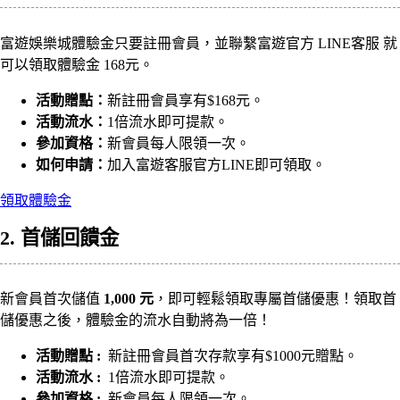
富遊娛樂城體驗金只要註冊會員，並聯繫富遊官方 LINE客服 就
可以領取體驗金 168元。
活動贈點：
新註冊會員享有$168元。
活動流水：
1倍流水即可提款。
參加資格：
新會員每人限領一次。
如何申請：
加入富遊客服官方LINE即可領取。
領取體驗金
2. 首儲回饋金
新會員首次儲值
1,000 元
，即可輕鬆領取專屬首儲優惠！領取首
儲優惠之後，體驗金的流水自動將為一倍！
活動贈點 :
新註冊會員首次存款享有$1000元贈點。
活動流水 :
1倍流水即可提款。
參加資格 :
新會員每人限領一次。