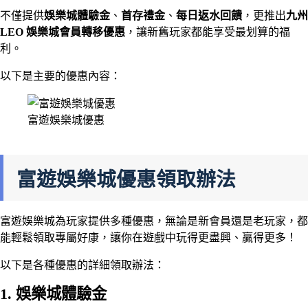
不僅提供
娛樂城體驗金
、
首存禮金
、
每日返水回饋
，更推出
九州
LEO 娛樂城會員轉移優惠
，讓新舊玩家都能享受最划算的福
利。
以下是主要的優惠內容：
富遊娛樂城優惠
富遊娛樂城優惠領取辦法
富遊娛樂城為玩家提供多種優惠，無論是新會員還是老玩家，都
能輕鬆領取專屬好康，讓你在遊戲中玩得更盡興、贏得更多！
以下是各種優惠的詳細領取辦法：
1. 娛樂城體驗金