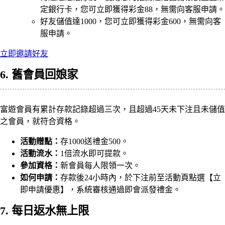
定銀行卡，您可立即獲得彩金88，無需向客服申請。
好友儲值達1000，您可立即獲得彩金600，無需向客
服申請。
立即邀請好友
6. 舊會員回娘家
富遊會員有累計存款記錄超過三次，且超過45天未下注且未儲值
之會員，就符合資格。
活動贈點：
存1000送禮金500。
活動流水：
1倍流水即可提款。
參加資格：
新會員每人限領一次。
如何申請：
存款後24小時內，於下注前至活動頁點選【立
即申請優惠】，系統審核通過即會派發禮金。
7. 每日返水無上限