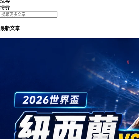
搜尋
搜尋
最新文章