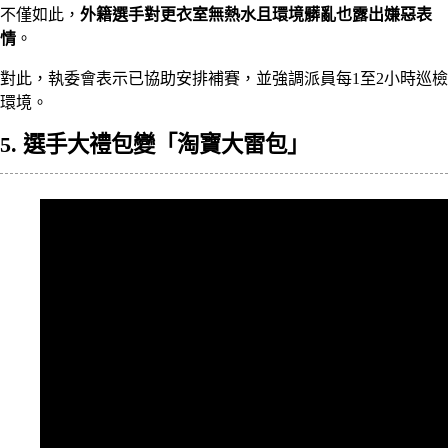
不僅如此，
外籍選手對更衣室無熱水且環境髒亂也露出嫌惡表
情
。
對此，執委會表示已協助安排補賽，並強調派員每1至2小時巡檢
環境。
5. 選手大禮包變「淘寶大雷包」