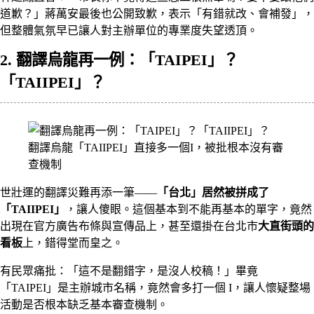
道歉？」蔣萬安最後也公開致歉，表示「有錯就改、會補發」，
但整體氣氛早已讓人對主辦單位的專業度失望透頂。
2. 翻譯烏龍再一例：「TAIPEI」？
「TAIIPEI」？
翻譯烏龍「TAIIPEI」直接多一個I，被批根本沒有審
查機制
世壯運的翻譯災難再添一筆——
「台北」居然被拼成了
「TAIIPEI」
，讓人傻眼。這個基本到不能再基本的單字，竟然
出現在官方廣告布條與宣傳品上，甚至還掛在台北市
大直街頭的
看板
上，錯得堂而皇之。
有民眾痛批：「這不是翻錯字，是沒人校稿！」畢竟
「TAIPEI」是主辦城市名稱，竟然會多打一個 I，讓人懷疑整場
活動是否根本缺乏基本審查機制。