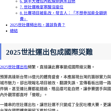
6. 選手大禮包內乾燥劑遇水自燃
7. 世壯運晚宴寒酸沒座位
8. 比賽項目被亂改，發言人：「不想參加能全額退
費」
2025世壯運頻出包，誰該負責？
總結
2025世壯運出包成國際災難
2025世壯運出包
頻繁，直接讓此賽事變成國際級災難。
預算高達新台幣16億元的體育盛會，本應展現台灣的籌辦實力與
城市魅力，卻出現報名項目被改、翻譯失誤、宣傳看板出錯一路
炸鍋，甚至連比賽都能錯過、贈品還可能自燃，讓參賽選手與國
內外觀眾都直呼「傻眼」。
一連串的世壯運出包，讓世壯運不只變成了全民吐槽大賽，更讓
台灣在國際體育圈留下尷尬記憶。