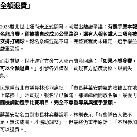
全額退費」
2025雙北世壯運尚未正式開幕，就爆出離譜爭議：
有選手原本報
名龍舟賽，卻被擅自改成10公里路跑，還有人報名鐵人三項竟被
安排打網球
。報名系統混亂不堪，完整賽程尚未確定，選手權益
嚴重受損。
面對質疑，世壯運官方發言人郭音蘭竟回應：「
如果不想參賽，
可以全額退費
。」引發各界譁然，質疑官方態度消極、規劃失
能。
民眾黨台北市議員林珍羽痛批：「市長蔣萬安帥氣的臉被丟在地
上摩擦！」她質疑，報名早已額滿，卻還繼續開放名額，最後再
隨機調動選手比賽項目，完全不尊重專業與選手意願
。
蔣萬安點名由副市長林奕華說明，林則表示「有些隊伍人數不
足，無法成團，才協助調整」，但最終仍重申原話：「不想參加
可以退費。」