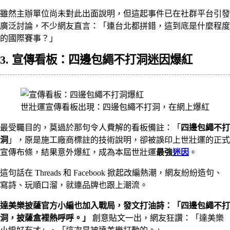
雖然主辦單位尚未對此出面說明，但這起事件已在社群平台引發
廣泛討論，不少網友直言：「連台北都拼錯，這到底是什麼程度
的國際賽事？」
3. 宣傳看板：四邊包繩不打洞迷因爆紅
世壯運宣傳看板出現：四邊包繩不打洞，在網上爆紅
最受矚目的，莫過於那句令人費解的看板備註：「
四邊包繩不打
洞
」，原是施工廠商標註的技術說明，卻被誤印上世壯運的正式
宣傳布條，結果意外爆紅，成為本屆世壯運
最強
迷因
。
這句話在 Threads 和 Facebook 掀起改編熱潮，網友紛紛造句、
寫詩、玩順口溜，就連品牌也跟上潮流。
達美樂披薩官方小編也加入戰局，發文打油詩：「四邊包繩不打
洞，披薩盒裡熱呼呼。」
創意貼文一出，網友狂讚：「達美樂