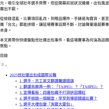
元，吸引全球壯年選手齊聚，但從開幕前就狀況連連，出包風波
層出不窮。
從檢錄混亂、比賽項目亂改，到贈品爆炸、手錶是淘寶貨，甚至
連「台北」都能拼錯，讓這場賽事話題不斷，討論聲量遠超賽事
本身。
本文將帶你快速盤點世壯運出包事件，看這場賽事為何淪為話題
焦點。
目錄
2025世壯運出包成國際災難
1. 選手、志工英文翻譯離譜錯誤
2. 翻譯烏龍再一例：「TAIPEI」？「TAIIPEI」？
3. 宣傳看板：四邊包繩不打洞迷因爆紅
4. 選手檢錄一塌糊塗，早早到場卻錯過比賽？
5. 選手大禮包變「淘寶大雷包」