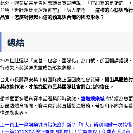
此外，體育局甚至曾回應議員質疑時說：「官網寫的是錯的」，
並稱「世壯運比奧運還難辦」，讓人錯愕——
這樣的心態與執行
品質，怎麼對得起16億的預算與台灣的國際形象？
總結
2025世壯運以「友善、包容、國際化」為口號，卻因翻譯錯誤、
行政失序與溝通失靈成為形象危機。
台北市長蔣萬安與市府團隊應正面回應社會質疑，
提出具體檢討
與改進作法，才能挽回市民與國際社會對台北的信任。
想掌握更多體育賽事話題與即時動態，
富遊娛樂城
將持續為您更
新最熱體育新聞、賽事資訊與直播投注服務，帶您用不同角度看
懂運動世界。
上一頁
上一篇
娛樂城真假怎麼判斷？「5 大」辨別關鍵一次搞懂
下一篇
2025 NBA總冠軍賽即將開打！完整賽程＋免費直播平台