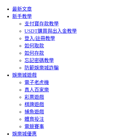
最新文章
新手教學
支付寶存款教學
USDT購買與出入金教學
登入/註冊教學
如何取款
如何存款
忘記密碼教學
防範娛樂城詐騙
娛樂城遊戲
電子老虎機
真人百家樂
彩票遊戲
棋牌遊戲
捕魚遊戲
體育投注
電競賽事
娛樂城優惠