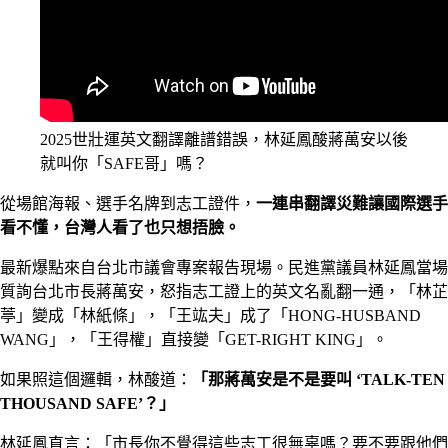
2025世壯運英文翻譯離譜錯誤，林延鳳酸蔣萬安以後
就叫你「SAFE哥」嗎？
從場館海報、選手名牌到志工證件，
一連串翻譯災難讓國際選手
看不懂，台灣人看了也只想捂臉。
最新爆點來自台北市議會專案報告現場。民進黨議員林延鳳當場
質詢台北市長蔣萬安，怒指志工證上的英文名亂翻一通，「林芷
葶」變成「林紙條」，「王竑夫」成了「HONG-HUSBAND
WANG」，「王得權」直接變「GET-RIGHT KING」。
如果照這個邏輯，林酸道：
「那蔣萬安是不是要叫 ‘TALK-TEN
THOUSAND SAFE’？」
林延鳳直言：「市長你不覺得這些志工很無辜嗎？要不要跟他們