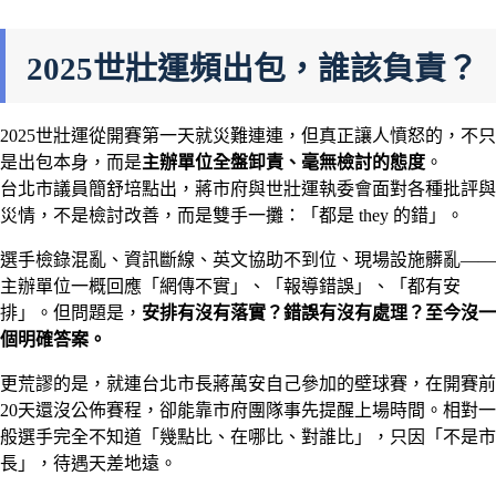
2025世壯運頻出包，誰該負責？
2025世壯運從開賽第一天就災難連連，但真正讓人憤怒的，不只
是出包本身，而是
主辦單位全盤卸責、毫無檢討的態度
。
台北市議員簡舒培點出，蔣市府與世壯運執委會面對各種批評與
災情，不是檢討改善，而是雙手一攤：「都是 they 的錯」。
選手檢錄混亂、資訊斷線、英文協助不到位、現場設施髒亂——
主辦單位一概回應「網傳不實」、「報導錯誤」、「都有安
排」。但問題是，
安排有沒有落實？錯誤有沒有處理？至今沒一
個明確答案。
更荒謬的是，就連台北市長蔣萬安自己參加的壁球賽，在開賽前
20天還沒公佈賽程，卻能靠市府團隊事先提醒上場時間。相對一
般選手完全不知道「幾點比、在哪比、對誰比」，只因「不是市
長」，待遇天差地遠。