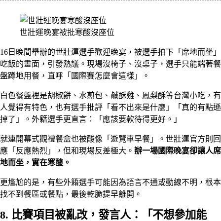
世壯運晚宴被批寒酸沒座位
16日晚間舉辦的世壯運選手歡迎晚宴，被選手拍下「席地而坐」
吃飯的畫面，引發熱議。現場沒椅子、沒桌子，選手只能端著餐
盤蹲地用餐，直呼「國際賽怎麼會這樣」。
白色餐盤裡是胡椒餅、水煎包、鹹酥雞、鳳梨酥等台灣小吃，有
人覺得有特色，也有選手批評「看不出來是什麼」「真的有點遜
掉了」。外籍選手更直言：「應該要款待得更好。」
就連開幕式觀禮餐盒也被酸像「遊覽車早餐」。世壯運官方則回
應「反應熱烈」，但和現場反差極大。
辦一場國際晚宴卻讓人席
地而坐，實在寒酸。
更尷尬的是，有些外籍選手可能因為語言不通或動線不明，根本
找不到餐區或餐點，最後乾脆提早離開。
8. 比賽項目被亂改，發言人：「不想參加能