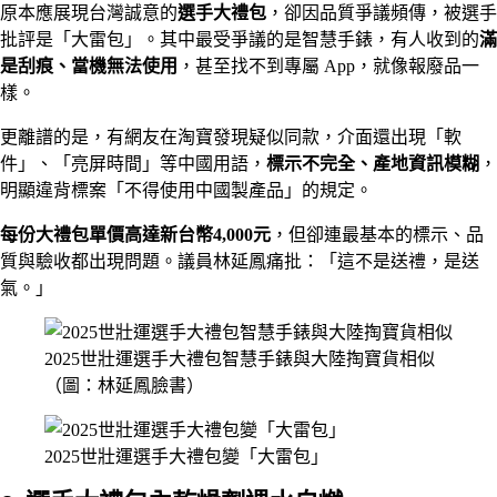
原本應展現台灣誠意的
選手大禮包
，卻因品質爭議頻傳，被選手
批評是「大雷包」。其中最受爭議的是智慧手錶，有人收到的
滿
是刮痕、當機無法使用
，甚至找不到專屬 App，就像報廢品一
樣。
更離譜的是，有網友在淘寶發現疑似同款，介面還出現「軟
件」、「亮屏時間」等中國用語，
標示不完全、產地資訊模糊
，
明顯違背標案「不得使用中國製產品」的規定。
每份大禮包單價高達新台幣4,000元
，但卻連最基本的標示、品
質與驗收都出現問題。議員林延鳳痛批：「這不是送禮，是送
氣。」
2025世壯運選手大禮包智慧手錶與大陸掏寶貨相似
（圖：林延鳳臉書）
2025世壯運選手大禮包變「大雷包」