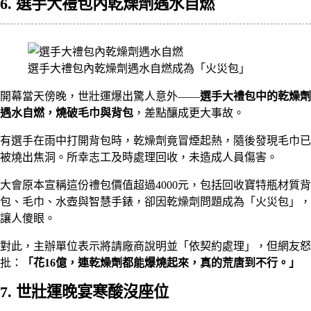
6. 選手大禮包內乾燥劑遇水自燃
選手大禮包內乾燥劑遇水自燃成為「火災包」
開幕當天傍晚，世壯運爆出驚人意外——
選手大禮包中的乾燥劑
遇水自燃，燒破毛巾與背包
，差點釀成更大事故。
有選手在雨中打開背包時，乾燥劑竟冒煙起熱，隨後發現毛巾已
被燒出焦洞。所幸志工及時處理回收，未造成人員傷害。
大會原本宣稱這份禮包價值超過4000元，包括回收寶特瓶材質背
包、毛巾、水壺與智慧手錶，卻因乾燥劑問題成為「火災包」，
讓人傻眼。
對此，主辦單位表示將請廠商說明並「依契約處理」，但網友怒
批：
「花16億，連乾燥劑都能爆燒起來，真的荒唐到不行。」
7. 世壯運晚宴寒酸沒座位