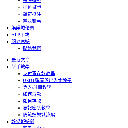
棋牌遊戲
捕魚遊戲
體育投注
電競賽事
娛樂城優惠
APP下載
關於富遊
聯絡我們
最新文章
新手教學
支付寶存款教學
USDT購買與出入金教學
登入/註冊教學
如何取款
如何存款
忘記密碼教學
防範娛樂城詐騙
娛樂城遊戲