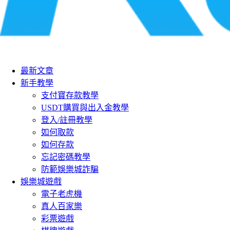
最新文章
新手教學
支付寶存款教學
USDT購買與出入金教學
登入/註冊教學
如何取款
如何存款
忘記密碼教學
防範娛樂城詐騙
娛樂城遊戲
電子老虎機
真人百家樂
彩票遊戲