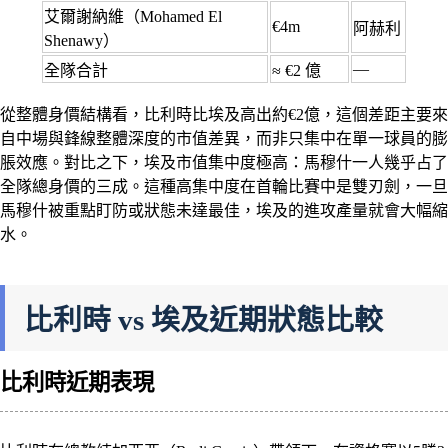
艾爾謝納維（Mohamed El
€4m
阿赫利
Shenawy）
—
全隊合計
≈ €2 億
從整體身價結構看，比利時比埃及高出約€2億，這個差距主要來
自中場與鋒線整體深度的市值差異，而非只集中在單一球員的膨
脹效應。對比之下，埃及市值集中度極高：馬穆什一人幾乎占了
全隊總身價的三成。這種高集中度在首輪比賽中是雙刃劍，一旦
馬穆什被重點盯防或狀態未達最佳，埃及的進攻產量就會大幅縮
水。
比利時 vs 埃及近期狀態比較
比利時近期表現