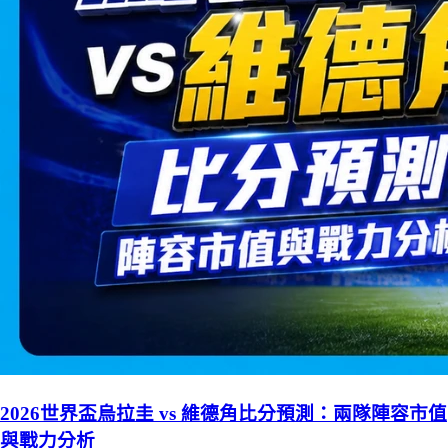
2026世界盃烏拉圭 vs 維德角比分預測：兩隊陣容市值
與戰力分析