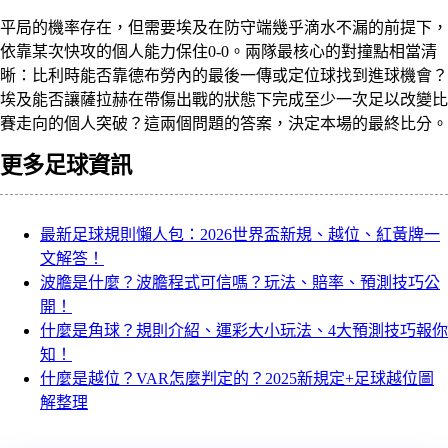
平局的機率存在，但需要埃及在防守端幾乎滴水不漏的前提下，
依靠某次快攻的個人能力保住0-0。兩隊最核心的對撞點相當清
晰：比利時能否靠德布勞內的最後一傳或定位球找到進球機會？
埃及能否讓薩拉赫在帶傷出戰的狀態下完成至少一次足以改變比
賽走向的個人突破？這兩個問題的答案，決定本場的最終比分。
更多足球資訊
最新足球規則懶人包：2026世界盃新規、越位、紅黃牌一
文解答！
波膽是什麼？波膽程式可信嗎？玩法、賠率、預測技巧公
開！
什麼是角球？規則介紹、運彩大小玩法、4大預測技巧報你
知！
什麼是越位？VAR怎麼判定的？2025新規定+足球越位圖
解整理