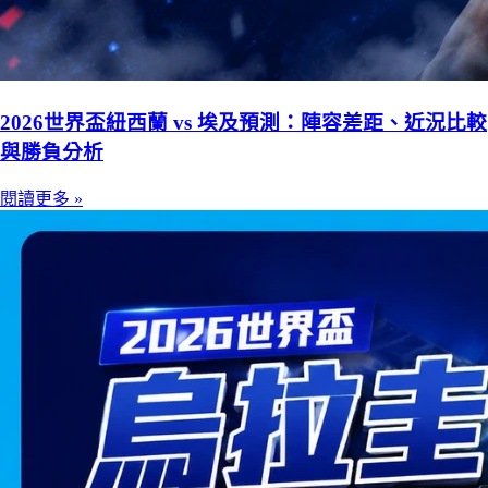
2026世界盃紐西蘭 vs 埃及預測：陣容差距、近況比較
與勝負分析
閱讀更多 »