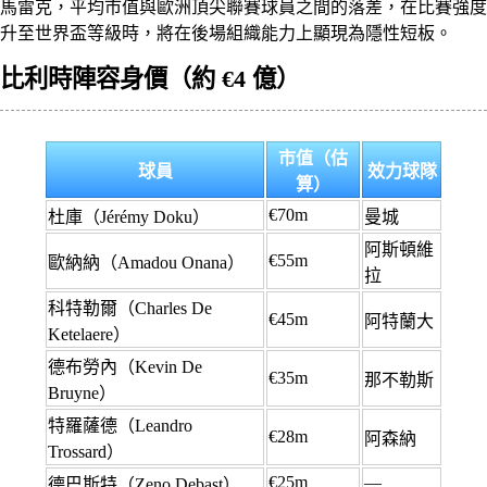
馬雷克，平均市值與歐洲頂尖聯賽球員之間的落差，在比賽強度
升至世界盃等級時，將在後場組織能力上顯現為隱性短板。
比利時陣容身價（約 €4 億）
市值（估
球員
效力球隊
算）
€70m
杜庫（Jérémy Doku）
曼城
阿斯頓維
€55m
歐納納（Amadou Onana）
拉
科特勒爾（Charles De
€45m
阿特蘭大
Ketelaere）
德布勞內（Kevin De
€35m
那不勒斯
Bruyne）
特羅薩德（Leandro
€28m
阿森納
Trossard）
€25m
—
德巴斯特（Zeno Debast）