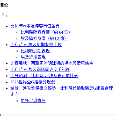
目錄
比利時vs埃及陣容市值差異
比利時陣容身價（約 €4 億）
埃及陣容身價（約 €2 億）
比利時 vs 埃及近期狀態比較
比利時近期表現
埃及近期表現
比賽場地：西雅圖流明球場的場地與環境條件
比利時 vs 埃及兩隊歷史交手記錄
比分預測：比利時 vs 埃及最可能比分
2026世界盃G組積分現況
結論：進攻質量確立優勢，比利時首輪取勝是G組最合理
走向
更多足球資訊