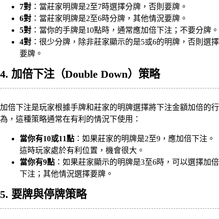
7對
：當莊家明牌是2至7時選擇分牌，否則要牌。
6對
：當莊家明牌是2至6時分牌，其他情況要牌。
5對
：當你的手牌是10點時，通常應加倍下注；不要分牌。
4對
：很少分牌，除非莊家顯示的是5或6的明牌，否則選擇
要牌。
4. 加倍下注（Double Down）策略
加倍下注是玩家根據手牌和莊家的明牌選擇將下注金額加倍的行
為，這種策略通常在有利的情況下使用：
當你有10或11點
：如果莊家的明牌是2至9，應加倍下注。
這時玩家處於有利位置，機會很大。
當你有9點
：如果莊家顯示的明牌是3至6時，可以選擇加倍
下注；其他情況選擇要牌。
5. 要牌與停牌策略