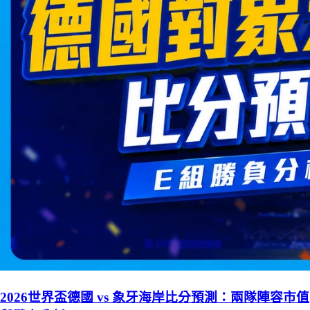
2026世界盃德國 vs 象牙海岸比分預測：兩隊陣容市值