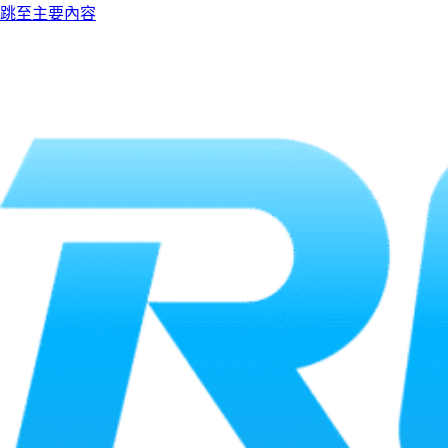
跳至主要內容