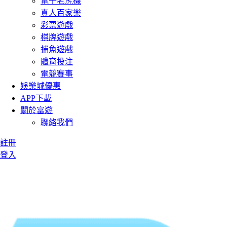
電子老虎機
真人百家樂
彩票遊戲
棋牌遊戲
捕魚遊戲
體育投注
電競賽事
娛樂城優惠
APP下載
關於富遊
聯絡我們
註冊
登入