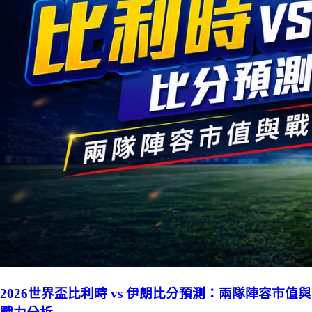
2026世界盃比利時 vs 伊朗比分預測：兩隊陣容市值與