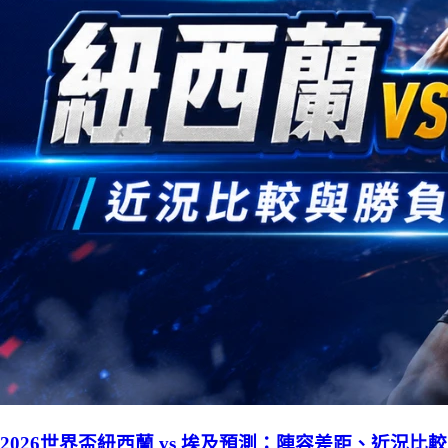
2026世界盃紐西蘭 vs 埃及預測：陣容差距、近況比較