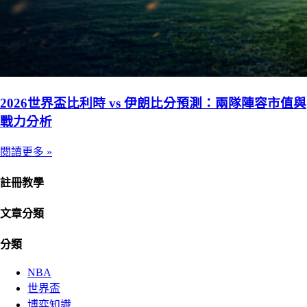
2026世界盃比利時 vs 伊朗比分預測：兩隊陣容市值與
戰力分析
閱讀更多 »
註冊教學
文章分類
分類
NBA
世界盃
博弈知識