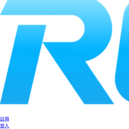
註冊
登入