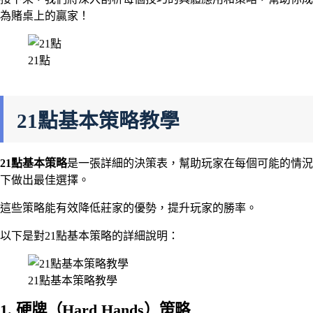
為賭桌上的贏家！
21點
21點基本策略教學
21點基本策略
是一張詳細的決策表，幫助玩家在每個可能的情況
下做出最佳選擇。
這些策略能有效降低莊家的優勢，提升玩家的勝率。
以下是對21點基本策略的詳細說明：
21點基本策略教學
1. 硬牌（Hard Hands）策略