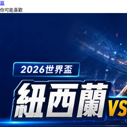
篇
你可能喜歡