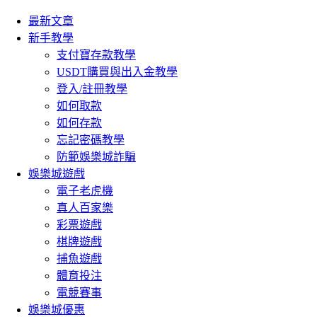
最新文章
新手教學
支付寶存款教學
USDT購買與出入金教學
登入/註冊教學
如何取款
如何存款
忘記密碼教學
防範娛樂城詐騙
娛樂城遊戲
電子老虎機
真人百家樂
彩票遊戲
棋牌遊戲
捕魚遊戲
體育投注
電競賽事
娛樂城優惠