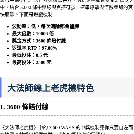
遊戲中還搭配咒語音效與魔法特效，讓玩家猶如置身奇幻儀式之
中，結合 3,600 條中獎線與百搭符號，連串爆擊與倍數疊加的爽
快體驗。下面是遊戲機制：
波動率：低，每次消除都會補牌
最大倍數：10000 倍
獎金方式：3600 條賠付線
返還率 RTP：97.80%
最低投注：0.5 元
最高投注：2500 元
大法師線上老虎機特色
1. 3600 條賠付線
《大法師老虎機》中的 3,600 WAYS 的中獎機制讓你只要自左而