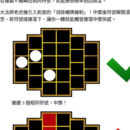
右連續 6 軸轉出相同符號，就能按照賠率抱回獎金。
大法師老虎機引入刺激的「消除補牌機制」！中獎後符號瞬間清
空，新符號接連落下，讓你一轉就能觸發連環中獎快感。
連續 3 個相同符號，中獎！