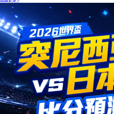
閱讀更多 »