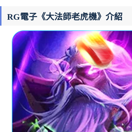
RG電子《大法師老虎機》介紹