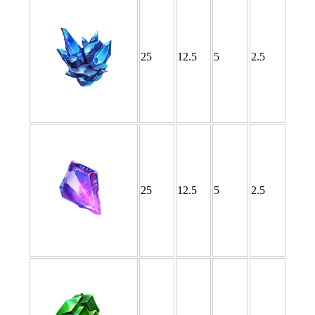
25
12.5
5
2.5
25
12.5
5
2.5