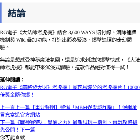
結論
RG電子《大法師老虎機》結合 3,600 WAYS 賠付線、消除補牌
機制與 Wild 疊加功能，打造出節奏緊湊、爆擊連環的奇幻體
驗。
無論是想感受神秘魔法氛圍，還是追求刺激的爆擊快感，《大法
師老虎機》都能帶來沉浸式體驗，這款作品絕對值得一試！
延伸閱讀：
RG電子《麻將發大財》老虎機｜最容易爆分的老虎機台！10000
倍獎金隨你爆！
上一頁
上一篇
【重要聲明】警惕「MBM娛樂城詐騙」！假網址
冒充富遊官方網站
下一篇
《戰神賽特2：覺醒之力》最新試玩＋機制、實戰攻略搶
先公開！
下一篇
你可能喜歡