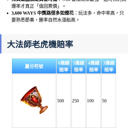
爆率才真正「值回票價」。
3,600 WAYS 中獎路徑多如煙花
：玩法多，命中率高，只
要熟悉節奏，勝率自然水漲船高。
大法師老虎機賠率
6連線
5連線
4連線
3連線
贏分符號
賠率
賠率
賠率
賠率
500
250
100
50