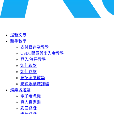
最新文章
新手教學
支付寶存款教學
USDT購買與出入金教學
登入/註冊教學
如何取款
如何存款
忘記密碼教學
防範娛樂城詐騙
娛樂城遊戲
電子老虎機
真人百家樂
彩票遊戲