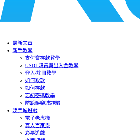
最新文章
新手教學
支付寶存款教學
USDT購買與出入金教學
登入/註冊教學
如何取款
如何存款
忘記密碼教學
防範娛樂城詐騙
娛樂城遊戲
電子老虎機
真人百家樂
彩票遊戲