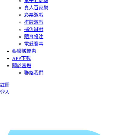
電子老虎機
真人百家樂
彩票遊戲
棋牌遊戲
捕魚遊戲
體育投注
電競賽事
娛樂城優惠
APP下載
關於富遊
聯絡我們
註冊
登入