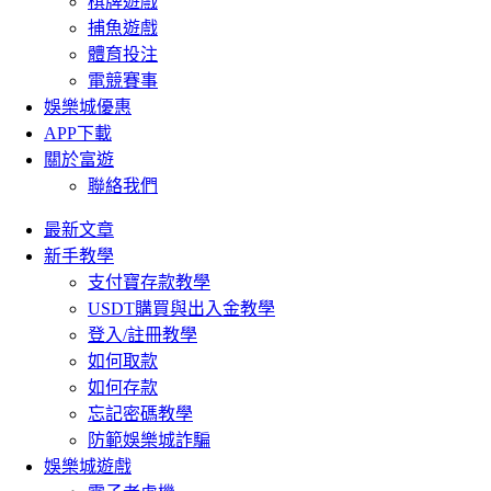
棋牌遊戲
捕魚遊戲
體育投注
電競賽事
娛樂城優惠
APP下載
關於富遊
聯絡我們
最新文章
新手教學
支付寶存款教學
USDT購買與出入金教學
登入/註冊教學
如何取款
如何存款
忘記密碼教學
防範娛樂城詐騙
娛樂城遊戲