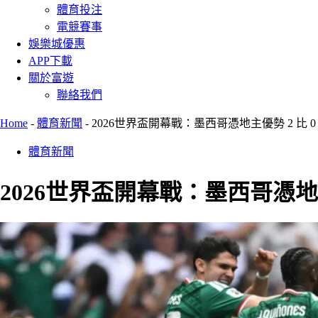
體育投注
電競賽事
娛樂城優惠
APP下載
關於富遊
聯絡我們
Home
-
體育新聞
-
2026世界盃開幕戰：墨西哥憑地主優勢 2 比 
體育新聞
2026世界盃開幕戰：墨西哥憑地主