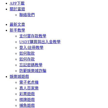
APP下載
關於富遊
聯絡我們
最新文章
新手教學
支付寶存款教學
USDT購買與出入金教學
登入/註冊教學
如何取款
如何存款
忘記密碼教學
防範娛樂城詐騙
娛樂城遊戲
電子老虎機
真人百家樂
彩票遊戲
棋牌遊戲
捕魚遊戲