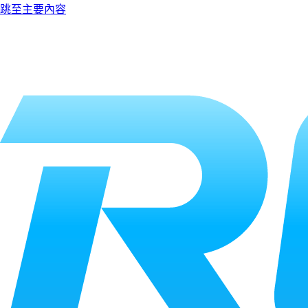
跳至主要內容