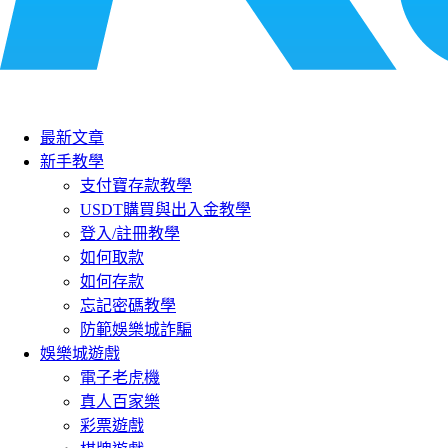
最新文章
新手教學
支付寶存款教學
USDT購買與出入金教學
登入/註冊教學
如何取款
如何存款
忘記密碼教學
防範娛樂城詐騙
娛樂城遊戲
電子老虎機
真人百家樂
彩票遊戲