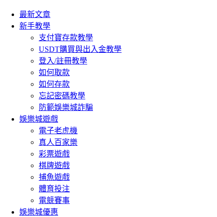
最新文章
新手教學
支付寶存款教學
USDT購買與出入金教學
登入/註冊教學
如何取款
如何存款
忘記密碼教學
防範娛樂城詐騙
娛樂城遊戲
電子老虎機
真人百家樂
彩票遊戲
棋牌遊戲
捕魚遊戲
體育投注
電競賽事
娛樂城優惠