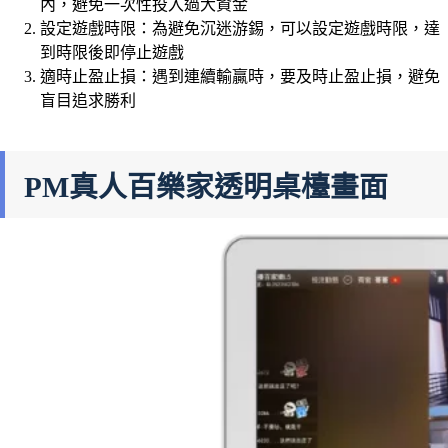
內，避免一次性投入過大資金
設定遊戲時限：為避免沉迷游錫，可以設定遊戲時限，達
到時限後即停止遊戲
適時止盈止損：遇到連續輸贏時，要及時止盈止損，避免
盲目追求勝利
PM真人百樂家透明桌檯畫面