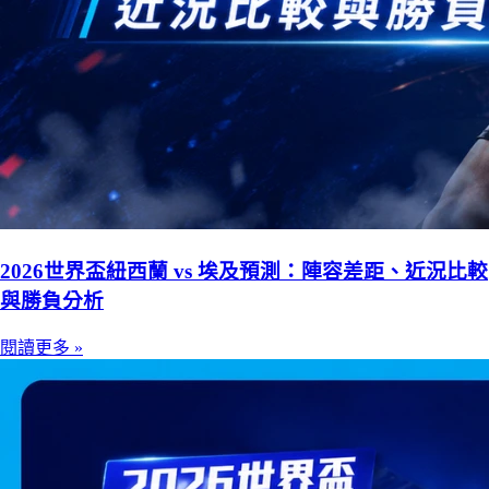
2026世界盃紐西蘭 vs 埃及預測：陣容差距、近況比較
與勝負分析
閱讀更多 »