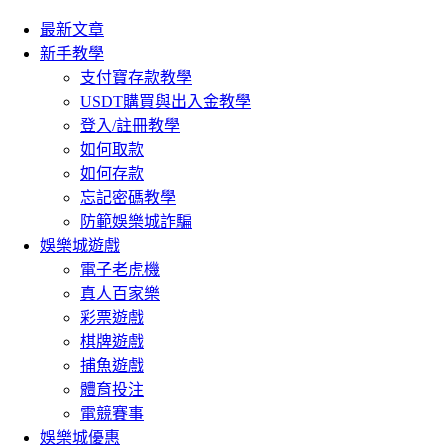
最新文章
新手教學
支付寶存款教學
USDT購買與出入金教學
登入/註冊教學
如何取款
如何存款
忘記密碼教學
防範娛樂城詐騙
娛樂城遊戲
電子老虎機
真人百家樂
彩票遊戲
棋牌遊戲
捕魚遊戲
體育投注
電競賽事
娛樂城優惠