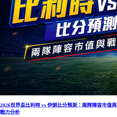
2026世界盃比利時 vs 伊朗比分預測：兩隊陣容市值與
戰力分析