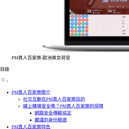
PM真人百家樂-歐洲美女荷官
目錄
PM真人百家樂簡介
社交互動在PM真人百家樂目的
線上賭場安全嗎？PM真人百家樂的保障
網路安全傳輸協定
嚴謹的身份驗證
PM真人百家樂特色