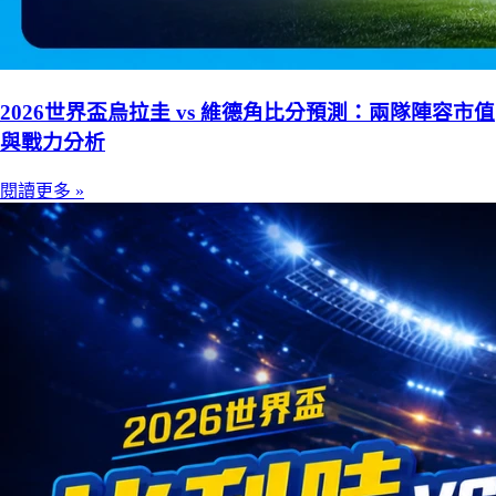
2026世界盃烏拉圭 vs 維德角比分預測：兩隊陣容市值
與戰力分析
閱讀更多 »