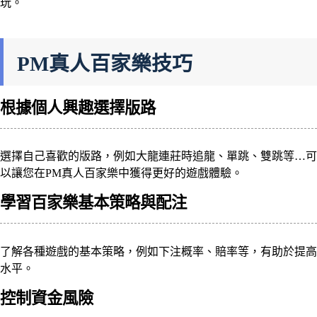
玩。
PM真人百家樂技巧
根據個人興趣選擇版路
選擇自己喜歡的版路，例如大龍連莊時追龍、單跳、雙跳等…可
以讓您在PM真人百家樂中獲得更好的遊戲體驗。
學習百家樂基本策略與配注
了解各種遊戲的基本策略，例如下注概率、賠率等，有助於提高
水平。
控制資金風險