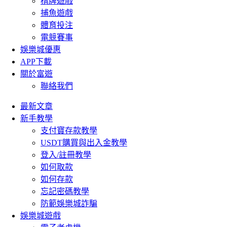
棋牌遊戲
捕魚遊戲
體育投注
電競賽事
娛樂城優惠
APP下載
關於富遊
聯絡我們
最新文章
新手教學
支付寶存款教學
USDT購買與出入金教學
登入/註冊教學
如何取款
如何存款
忘記密碼教學
防範娛樂城詐騙
娛樂城遊戲