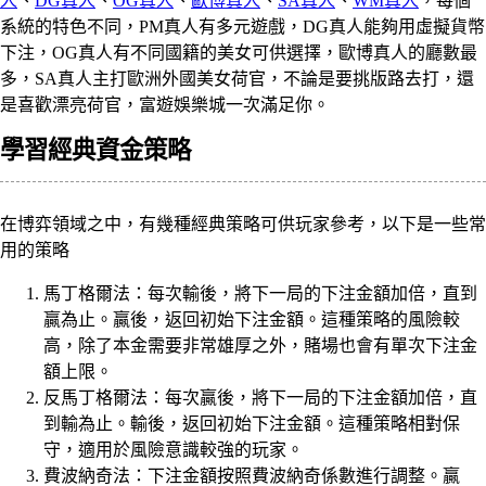
人
、
DG真人
、
OG真人
、
歐博真人
、
SA真人
、
WM真人
，每個
系統的特色不同，PM真人有多元遊戲，DG真人能夠用虛擬貨幣
下注，OG真人有不同國籍的美女可供選擇，歐博真人的廳數最
多，SA真人主打歐洲外國美女荷官，不論是要挑版路去打，還
是喜歡漂亮荷官，富遊娛樂城一次滿足你。
學習經典資金策略
在博弈領域之中，有幾種經典策略可供玩家參考，以下是一些常
用的策略
馬丁格爾法：每次輸後，將下一局的下注金額加倍，直到
贏為止。贏後，返回初始下注金額。這種策略的風險較
高，除了本金需要非常雄厚之外，賭場也會有單次下注金
額上限。
反馬丁格爾法：每次贏後，將下一局的下注金額加倍，直
到輸為止。輸後，返回初始下注金額。這種策略相對保
守，適用於風險意識較強的玩家。
費波納奇法：下注金額按照費波納奇係數進行調整。贏