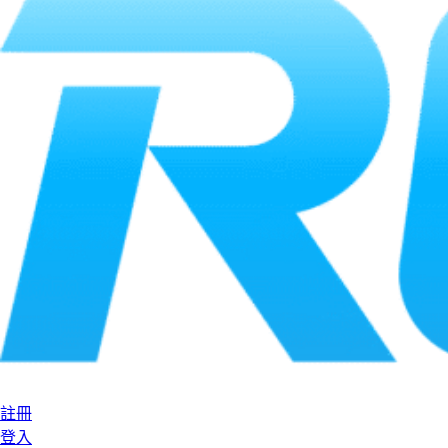
註冊
登入