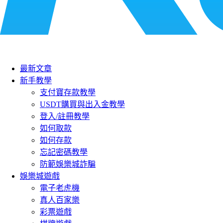
最新文章
新手教學
支付寶存款教學
USDT購買與出入金教學
登入/註冊教學
如何取款
如何存款
忘記密碼教學
防範娛樂城詐騙
娛樂城遊戲
電子老虎機
真人百家樂
彩票遊戲