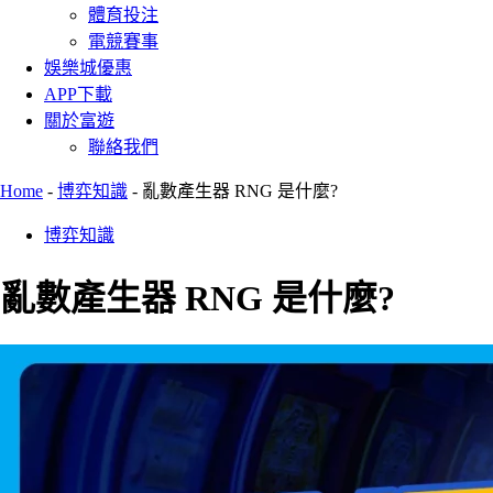
體育投注
電競賽事
娛樂城優惠
APP下載
關於富遊
聯絡我們
Home
-
博弈知識
-
亂數產生器 RNG 是什麼?
博弈知識
亂數產生器 RNG 是什麼?