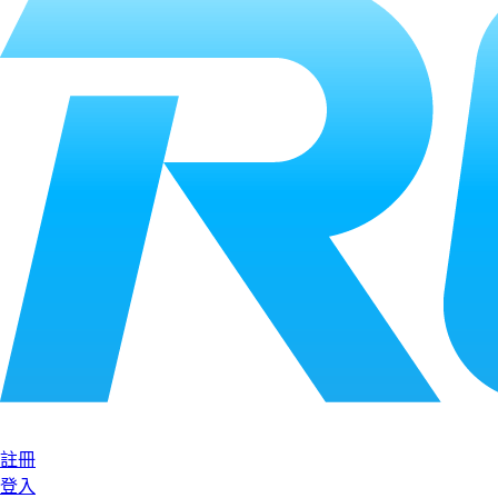
註冊
登入