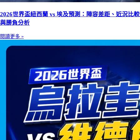
2026世界盃紐西蘭 vs 埃及預測：陣容差距、近況比較
與勝負分析
閱讀更多 »