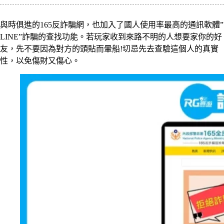
與時俱進的165反詐騙網，也加入了國人使用率最高的通訊軟體”
LINE”詐騙的查找功能。若玩家收到來路不明的人想要家你的好
友，先不要因為對方的頭貼而暈船!切忌先去查驗這個人的真實
性，以免傷財又傷心。