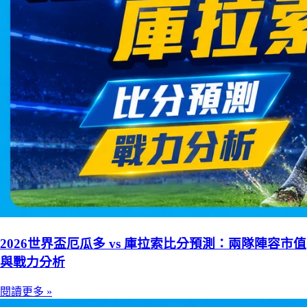
2026世界盃厄瓜多 vs 庫拉索比分預測：兩隊陣容市值
與戰力分析
閱讀更多 »