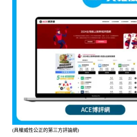
(具權威性公正的第三方評論網)