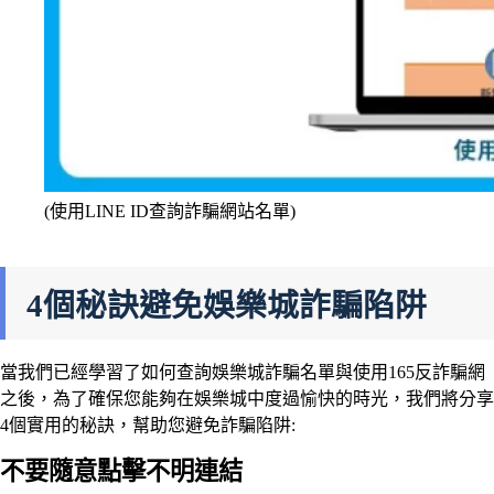
(使用LINE ID查詢詐騙網站名單)
4個秘訣避免娛樂城詐騙陷阱
當我們已經學習了如何查詢娛樂城詐騙名單與使用165反詐騙網
之後，為了確保您能夠在娛樂城中度過愉快的時光，我們將分享
4個實用的秘訣，幫助您避免詐騙陷阱:
不要隨意點擊不明連結