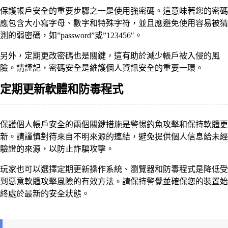
保護帳戶安全的重要步驟之一是使用強密碼。這意味著您的密碼
應包含大小寫字母、數字和特殊字符，並且應避免使用容易被猜
測的弱密碼，如”password”或”123456″。
另外，定期更改密碼也是關鍵，這有助於減少帳戶被入侵的風
險。請謹記，密碼安全是維護個人資訊安全的重要一環。
定期更新軟體和防毒程式
保護個人帳戶安全的兩個關鍵措施是警惕釣魚攻擊和保持軟體更
新。請謹慎對待來自不明來源的連結，避免提供個人信息給未經
驗證的來源，以防止詐騙攻擊。
玩家也可以選擇定期更新操作系統、瀏覽器和防毒程式是降低受
到惡意軟體攻擊風險的有效方法。請保持警覺並確保您的裝置始
終處於最新的安全狀態。