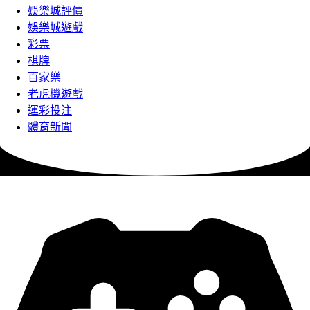
娛樂城評價
娛樂城遊戲
彩票
棋牌
百家樂
老虎機遊戲
運彩投注
體育新聞