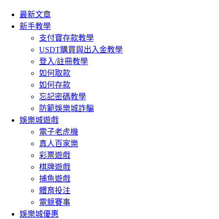
最新文章
新手教學
支付寶存款教學
USDT購買與出入金教學
登入/註冊教學
如何取款
如何存款
忘記密碼教學
防範娛樂城詐騙
娛樂城遊戲
電子老虎機
真人百家樂
彩票遊戲
棋牌遊戲
捕魚遊戲
體育投注
電競賽事
娛樂城優惠