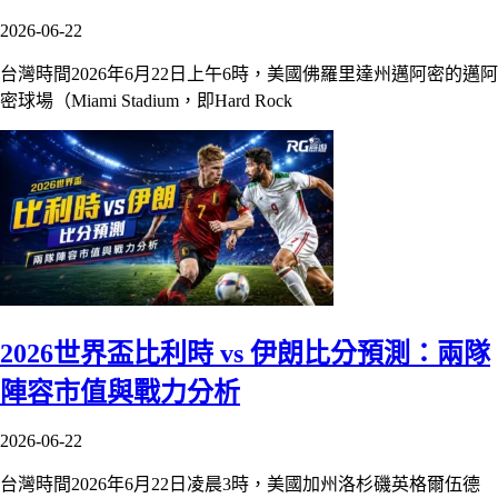
2026-06-22
台灣時間2026年6月22日上午6時，美國佛羅里達州邁阿密的邁阿
密球場（Miami Stadium，即Hard Rock
2026世界盃比利時 vs 伊朗比分預測：兩隊
陣容市值與戰力分析
2026-06-22
台灣時間2026年6月22日凌晨3時，美國加州洛杉磯英格爾伍德