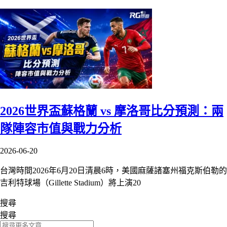
2026世界盃蘇格蘭 vs 摩洛哥比分預測：兩
隊陣容市值與戰力分析
2026-06-20
台灣時間2026年6月20日清晨6時，美國麻薩諸塞州福克斯伯勒的
吉利特球場（Gillette Stadium）將上演20
搜尋
搜尋