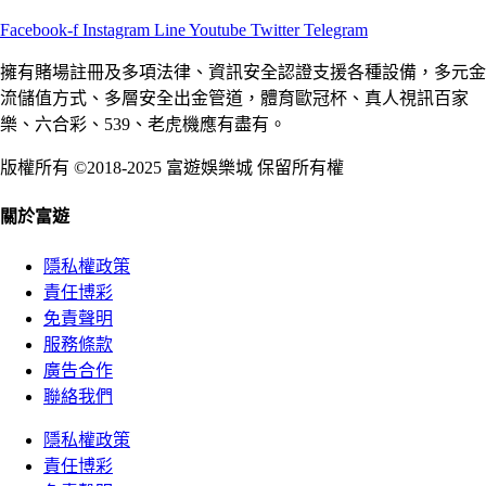
Facebook-f
Instagram
Line
Youtube
Twitter
Telegram
擁有賭場註冊及多項法律、資訊安全認證支援各種設備，多元金
流儲值方式、多層安全出金管道，體育歐冠杯、真人視訊百家
樂、六合彩、539、老虎機應有盡有。
版權所有 ©2018-2025 富遊娛樂城 保留所有權
關於富遊
隱私權政策
責任博彩
免責聲明
服務條款
廣告合作
聯絡我們
隱私權政策
責任博彩