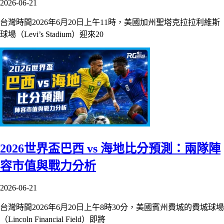
2026-06-21
台灣時間2026年6月20日上午11時，美國加州聖塔克拉拉利維斯
球場（Levi’s Stadium）迎來20
2026世界盃巴西 vs 海地比分預測：兩隊陣
容市值與戰力分析
2026-06-21
台灣時間2026年6月20日上午8時30分，美國賓州費城的費城球場
（Lincoln Financial Field）即將