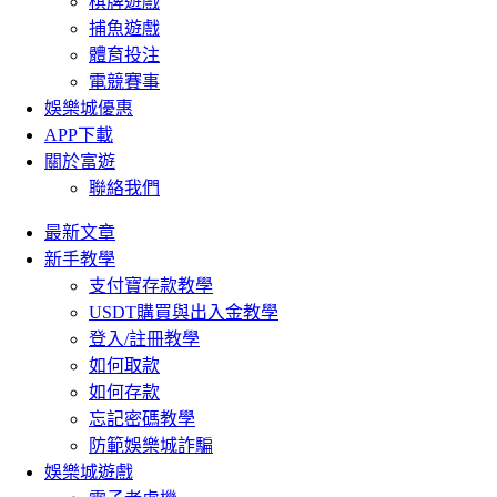
棋牌遊戲
捕魚遊戲
體育投注
電競賽事
娛樂城優惠
APP下載
關於富遊
聯絡我們
最新文章
新手教學
支付寶存款教學
USDT購買與出入金教學
登入/註冊教學
如何取款
如何存款
忘記密碼教學
防範娛樂城詐騙
娛樂城遊戲