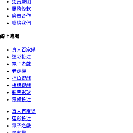
免責聲明
服務條款
廣告合作
聯絡我們
線上賭場
真人百家樂
運彩投注
電子遊戲
老虎機
捕魚遊戲
棋牌遊戲
彩票彩球
電競投注
真人百家樂
運彩投注
電子遊戲
老虎機