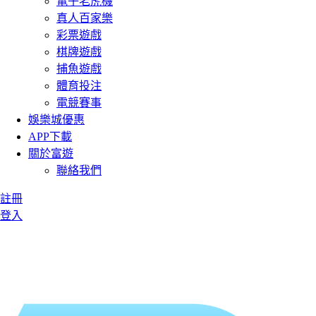
電子老虎機
真人百家樂
彩票遊戲
棋牌遊戲
捕魚遊戲
體育投注
電競賽事
娛樂城優惠
APP下載
關於富遊
聯絡我們
註冊
登入