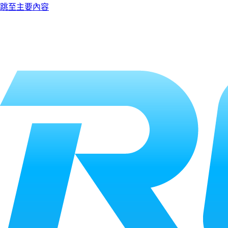
跳至主要內容