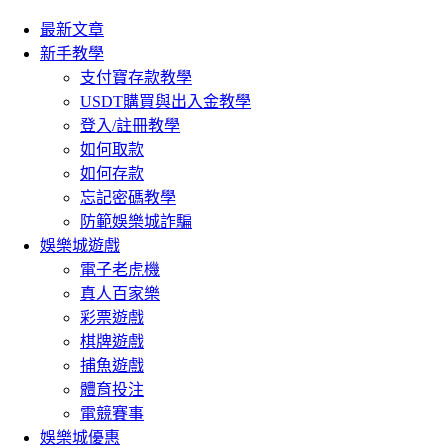
最新文章
新手教學
支付寶存款教學
USDT購買與出入金教學
登入/註冊教學
如何取款
如何存款
忘記密碼教學
防範娛樂城詐騙
娛樂城遊戲
電子老虎機
真人百家樂
彩票遊戲
棋牌遊戲
捕魚遊戲
體育投注
電競賽事
娛樂城優惠