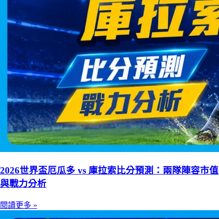
2026世界盃厄瓜多 vs 庫拉索比分預測：兩隊陣容市值
與戰力分析
閱讀更多 »