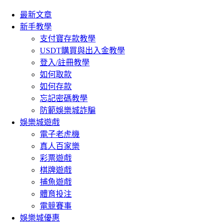
最新文章
新手教學
支付寶存款教學
USDT購買與出入金教學
登入/註冊教學
如何取款
如何存款
忘記密碼教學
防範娛樂城詐騙
娛樂城遊戲
電子老虎機
真人百家樂
彩票遊戲
棋牌遊戲
捕魚遊戲
體育投注
電競賽事
娛樂城優惠