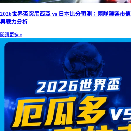
2026世界盃突尼西亞 vs 日本比分預測：兩隊陣容市值
與戰力分析
閱讀更多 »