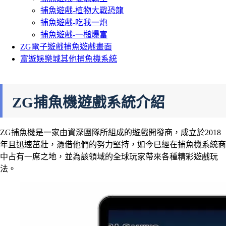
捕魚遊戲-植物大戰恐龍
捕魚遊戲-吃我一炮
捕魚遊戲-一槌爆富
ZG電子遊戲捕魚遊戲畫面
富遊娛樂城其他捕魚機系統
ZG捕魚機遊戲系統介紹
ZG捕魚機是一家由資深團隊所組成的遊戲開發商，成立於2018
年且迅速茁壯，憑借他們的努力堅持，如今已經在捕魚機系統商
中占有一席之地，並為該領域的全球玩家帶來各種精彩遊戲玩
法。