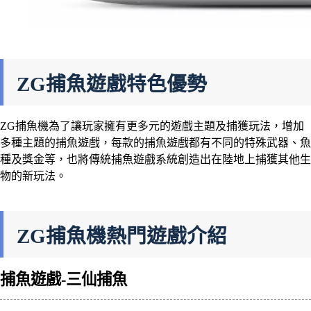
ZG捕魚遊戲特色優勢
ZG捕魚機為了讓玩家擁有更多元的遊戲主題及捕獲玩法，增加
多種主題的捕魚遊戲，每款的捕魚遊戲都有不同的特殊武器、魚
種及獎金等，也將傳統捕魚遊戲系統創造出在陸地上捕獲其他生
物的新玩法。
ZG捕魚機熱門遊戲介紹
捕魚遊戲-三仙捕魚