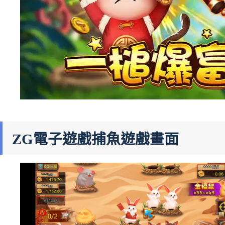
ZG電子遊戲捕魚遊戲畫面