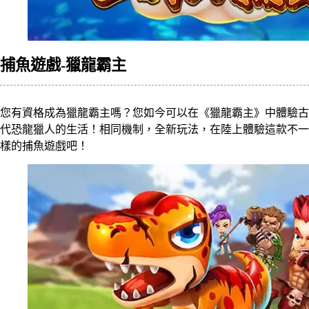
捕魚遊戲-獵龍霸主
您有資格成為獵龍霸主嗎？您如今可以在《獵龍霸主》中體驗古
代恐龍獵人的生活！相同機制，全新玩法，在陸上體驗這款不一
樣的捕魚遊戲吧！