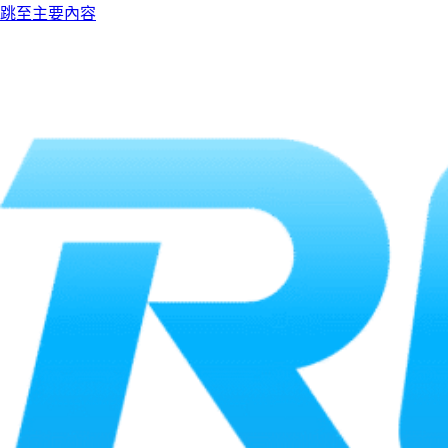
跳至主要內容