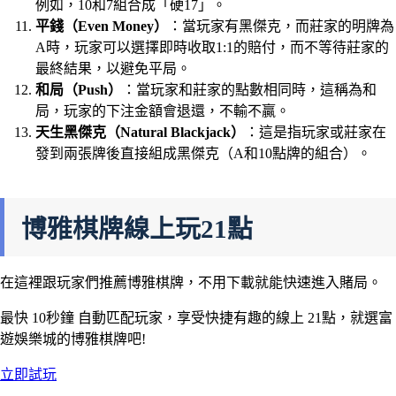
例如，10和7組合成「硬17」。
平錢（Even Money）
：當玩家有黑傑克，而莊家的明牌為
A時，玩家可以選擇即時收取1:1的賠付，而不等待莊家的
最終結果，以避免平局。
和局（Push）
：當玩家和莊家的點數相同時，這稱為和
局，玩家的下注金額會退還，不輸不贏。
天生黑傑克（Natural Blackjack）
：這是指玩家或莊家在
發到兩張牌後直接組成黑傑克（A和10點牌的組合）。
博雅棋牌線上玩21點
在這裡跟玩家們推薦博雅棋牌，不用下載就能快速進入賭局。
最快 10秒鐘 自動匹配玩家，享受快捷有趣的線上 21點，就選富
遊娛樂城的博雅棋牌吧!
立即試玩