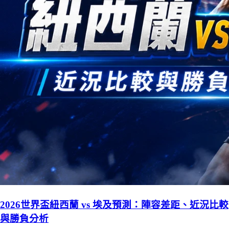
2026世界盃紐西蘭 vs 埃及預測：陣容差距、近況比較
與勝負分析