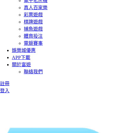
電子老虎機
真人百家樂
彩票遊戲
棋牌遊戲
捕魚遊戲
體育投注
電競賽事
娛樂城優惠
APP下載
關於富遊
聯絡我們
註冊
登入