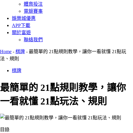
體育投注
電競賽事
娛樂城優惠
APP下載
關於富遊
聯絡我們
Home
-
棋牌
-
最簡單的 21點規則教學，讓你一看就懂 21點玩
法、規則
棋牌
最簡單的 21點規則教學，讓你
一看就懂 21點玩法、規則
目錄