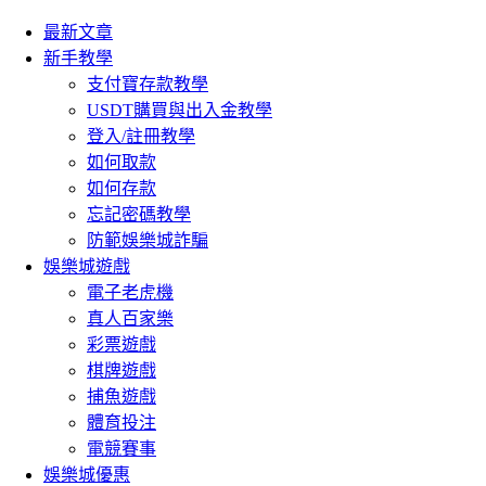
最新文章
新手教學
支付寶存款教學
USDT購買與出入金教學
登入/註冊教學
如何取款
如何存款
忘記密碼教學
防範娛樂城詐騙
娛樂城遊戲
電子老虎機
真人百家樂
彩票遊戲
棋牌遊戲
捕魚遊戲
體育投注
電競賽事
娛樂城優惠