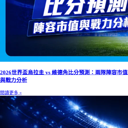
2026世界盃烏拉圭 vs 維德角比分預測：兩隊陣容市值
與戰力分析
閱讀更多 »