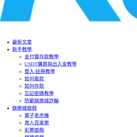
最新文章
新手教學
支付寶存款教學
USDT購買與出入金教學
登入/註冊教學
如何取款
如何存款
忘記密碼教學
防範娛樂城詐騙
娛樂城遊戲
電子老虎機
真人百家樂
彩票遊戲