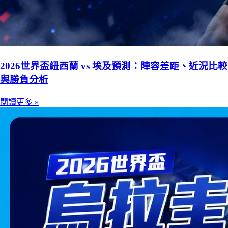
2026世界盃紐西蘭 vs 埃及預測：陣容差距、近況比較
與勝負分析
閱讀更多 »