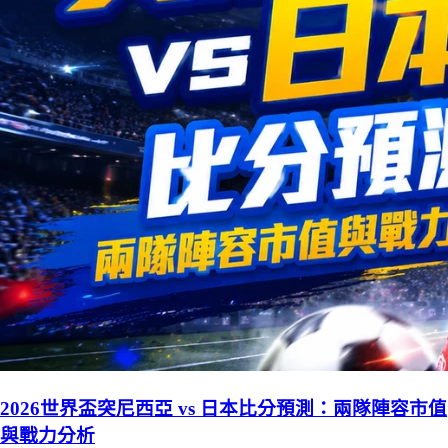
2026世界盃突尼西亞 vs 日本比分預測：兩隊陣容市值
與戰力分析