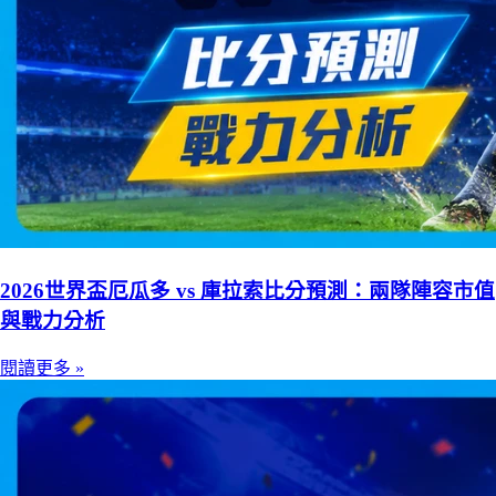
2026世界盃厄瓜多 vs 庫拉索比分預測：兩隊陣容市值
與戰力分析
閱讀更多 »