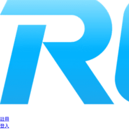
註冊
登入