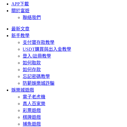
APP下載
關於富遊
聯絡我們
最新文章
新手教學
支付寶存款教學
USDT購買與出入金教學
登入/註冊教學
如何取款
如何存款
忘記密碼教學
防範娛樂城詐騙
娛樂城遊戲
電子老虎機
真人百家樂
彩票遊戲
棋牌遊戲
捕魚遊戲