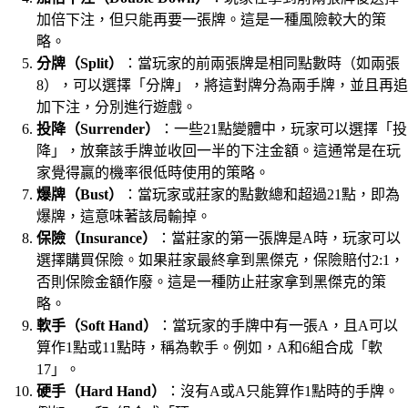
加倍下注，但只能再要一張牌。這是一種風險較大的策
略。
分牌（Split）
：當玩家的前兩張牌是相同點數時（如兩張
8），可以選擇「分牌」，將這對牌分為兩手牌，並且再追
加下注，分別進行遊戲。
投降（Surrender）
：一些21點變體中，玩家可以選擇「投
降」，放棄該手牌並收回一半的下注金額。這通常是在玩
家覺得贏的機率很低時使用的策略。
爆牌（Bust）
：當玩家或莊家的點數總和超過21點，即為
爆牌，這意味著該局輸掉。
保險（Insurance）
：當莊家的第一張牌是A時，玩家可以
選擇購買保險。如果莊家最終拿到黑傑克，保險賠付2:1，
否則保險金額作廢。這是一種防止莊家拿到黑傑克的策
略。
軟手（Soft Hand）
：當玩家的手牌中有一張A，且A可以
算作1點或11點時，稱為軟手。例如，A和6組合成「軟
17」。
硬手（Hard Hand）
：沒有A或A只能算作1點時的手牌。