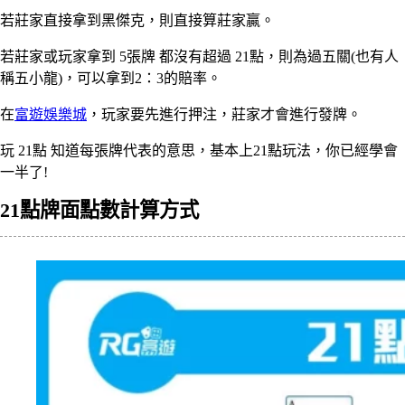
若莊家直接拿到黑傑克，則直接算莊家贏。
若莊家或玩家拿到 5張牌 都沒有超過 21點，則為過五關(也有人
稱五小龍)，可以拿到2：3的賠率。
在
富遊娛樂城
，玩家要先進行押注，莊家才會進行發牌。
玩 21點 知道每張牌代表的意思，基本上21點玩法，你已經學會
一半了!
21點牌面點數計算方式