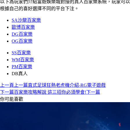
以下為玩家們介紹富遊娛樂城對接的真人百家樂系統，玩家可以
根據自己的喜好選擇不同的平台下注。
SA沙龍百家樂
歐博百家樂
DG百家樂
OG百家樂
SS百家樂
WM百家樂
PM百家樂
DB真人
上一頁
上一篇
直式足球狂熱老虎機介紹-RG電子遊戲
下一篇
百家樂攻略解說 這三招你必須學會!
下一篇
你可能喜歡