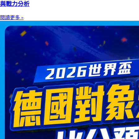
與戰力分析
閱讀更多 »