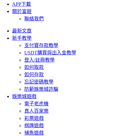
APP下載
關於富遊
聯絡我們
最新文章
新手教學
支付寶存款教學
USDT購買與出入金教學
登入/註冊教學
如何取款
如何存款
忘記密碼教學
防範娛樂城詐騙
娛樂城遊戲
電子老虎機
真人百家樂
彩票遊戲
棋牌遊戲
捕魚遊戲