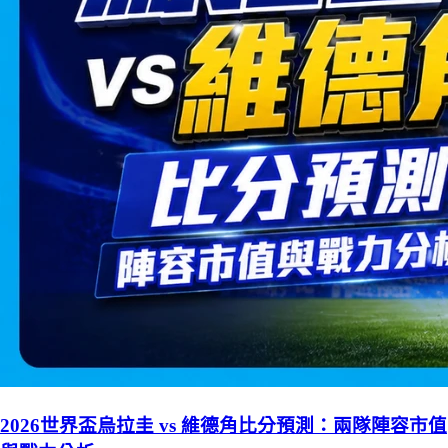
2026世界盃烏拉圭 vs 維德角比分預測：兩隊陣容市值