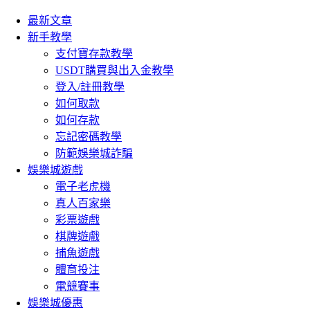
最新文章
新手教學
支付寶存款教學
USDT購買與出入金教學
登入/註冊教學
如何取款
如何存款
忘記密碼教學
防範娛樂城詐騙
娛樂城遊戲
電子老虎機
真人百家樂
彩票遊戲
棋牌遊戲
捕魚遊戲
體育投注
電競賽事
娛樂城優惠