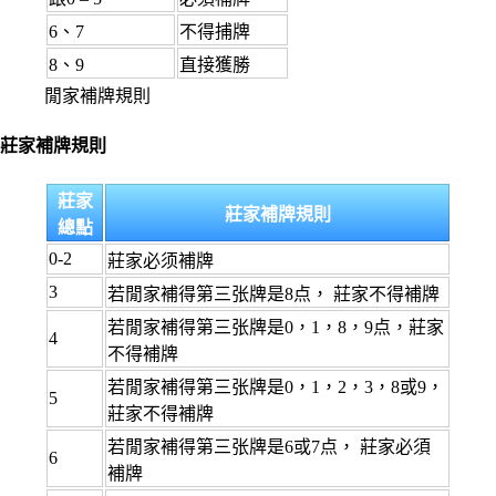
6、7
不得捕牌
8、9
直接獲勝
閒家補牌規則
莊家補牌規則
莊家
莊家補牌規則
總點
0-2
莊家必须補牌
3
若閒家補得第三张牌是8点， 莊家不得補牌
若閒家補得第三张牌是0，1，8，9点，莊家
4
不得補牌
若閒家補得第三张牌是0，1，2，3，8或9，
5
莊家不得補牌
若閒家補得第三张牌是6或7点， 莊家必須
6
補牌