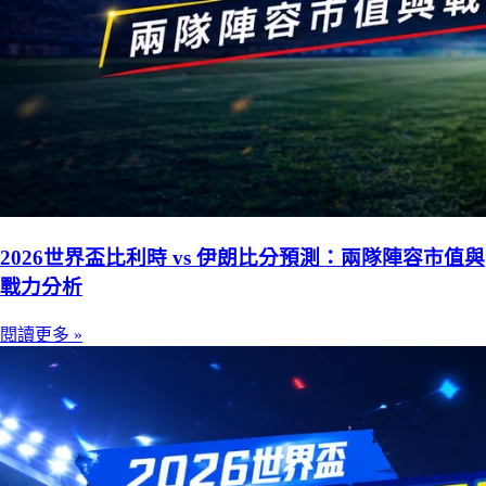
2026世界盃比利時 vs 伊朗比分預測：兩隊陣容市值與
戰力分析
閱讀更多 »