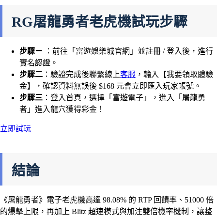
RG
屠龍勇者
老虎機試玩步驟
步驟ㄧ
：前往「富遊娛樂城官網」並註冊 / 登入後，進行
實名認證。
步驟二
：驗證完成後聯繫線上
客服
，輸入【我要領取體驗
金】，確認資料無誤後 $168 元會立即匯入玩家帳號。
步驟三
：登入首頁，選擇「富遊電子」，進入「屠龍勇
者」進入龍穴獲得彩金！
立即試玩
結論
《屠龍勇者》電子老虎機高達 98.08% 的 RTP 回饋率、51000 倍
的爆擊上限，再加上 Blitz 超速模式與加注雙倍機率機制，讓整