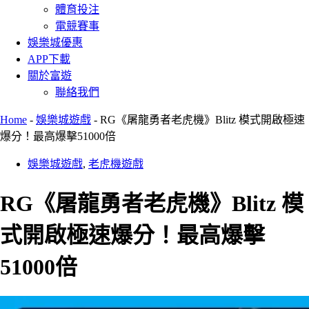
體育投注
電競賽事
娛樂城優惠
APP下載
關於富遊
聯絡我們
Home
-
娛樂城遊戲
-
RG《屠龍勇者老虎機》Blitz 模式開啟極速
爆分！最高爆擊51000倍
娛樂城遊戲
,
老虎機遊戲
RG《屠龍勇者老虎機》Blitz 模
式開啟極速爆分！最高爆擊
51000倍