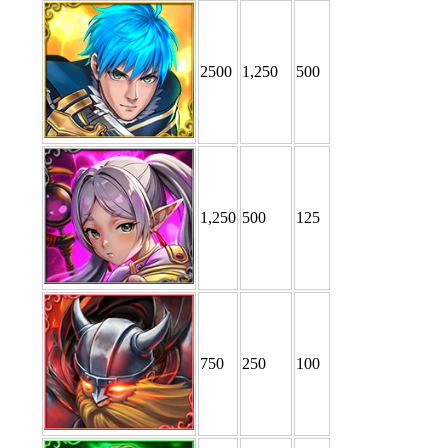
2500
1,250
500
1,250
500
125
750
250
100