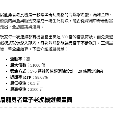
屠龍勇者老虎機是一款暗黑奇幻風格的高爆擊遊戲，滿地金幣、
燃燒的藥瓶與斷劍交錯成一場生死對決，能否從深淵中帶著財富
走出，全憑膽識與運氣。
玩家每一次連線都有機會疊出高達 500 倍的倍數符號，而免費遊
戲模式就像深入龍穴，每次消除都能讓總倍率不斷飆升，直到最
後一擊全盤結算。下面介紹遊戲機制：
波動率：
高
最大倍數：
51000 倍
獎金方式：
5×6 轉軸與連鎖消除設計，20 條固定連線
返還率 RTP：
98.08%
最低投注：
0.5 元
最高投注：
2500 元
屠龍勇者電子老虎機遊戲畫面