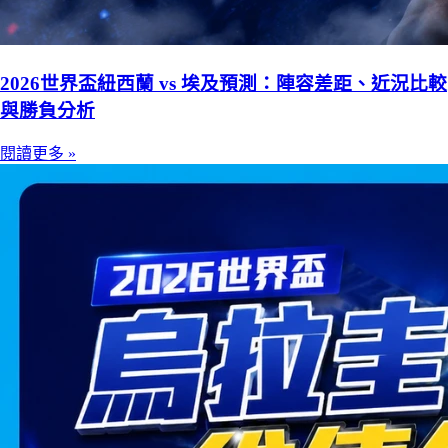
2026世界盃紐西蘭 vs 埃及預測：陣容差距、近況比較
與勝負分析
閱讀更多 »