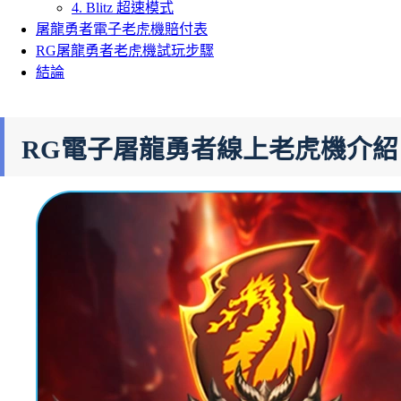
4. Blitz 超速模式
屠龍勇者電子老虎機賠付表
RG屠龍勇者老虎機試玩步驟
結論
RG電子屠龍勇者線上老虎機介紹