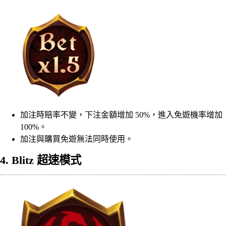
加注時賠率不變，下注金額增加 50%，進入免遊機率增加
100%。
加注與購買免遊無法同時使用。
4. Blitz 超速模式