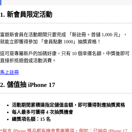
1. 新會員限定活動
富遊新會員在活動期間只要完成 「新註冊 + 首儲 1,000 元」，
就能立即獲得參加 「會員點數 1000」抽獎資格！
這可是專屬新戶的加碼好康，只有 10 個幸運名額，中獎後即可
直接折抵遊戲或活動消費。
馬上註冊
2. 儲值抽 iPhone 17
活動期間累積達指定儲值金額，即可獲得對應抽獎資格
每人最多可獲得 4 次抽獎機會
總獎項名額：15 名
*每支 iPhone 獎品都有機會重複獲得，例如：已抽中 iPhone 17