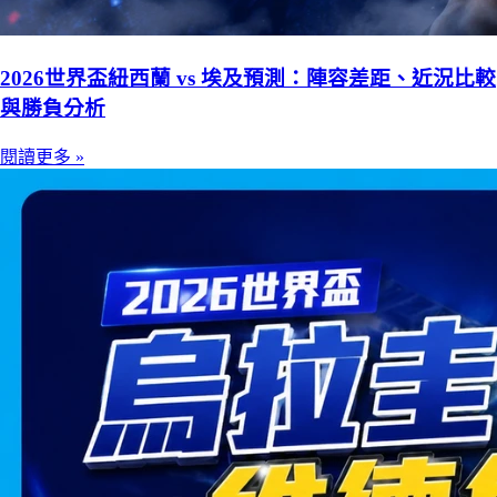
2026世界盃紐西蘭 vs 埃及預測：陣容差距、近況比較
與勝負分析
閱讀更多 »