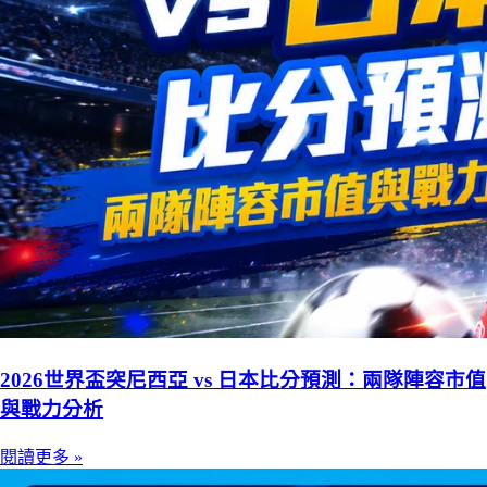
2026世界盃突尼西亞 vs 日本比分預測：兩隊陣容市值
與戰力分析
閱讀更多 »