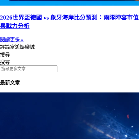
2026世界盃德國 vs 象牙海岸比分預測：兩隊陣容市值
與戰力分析
閱讀更多 »
評論富遊娛樂城
搜尋
搜尋
最新文章