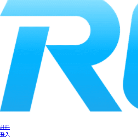
註冊
登入