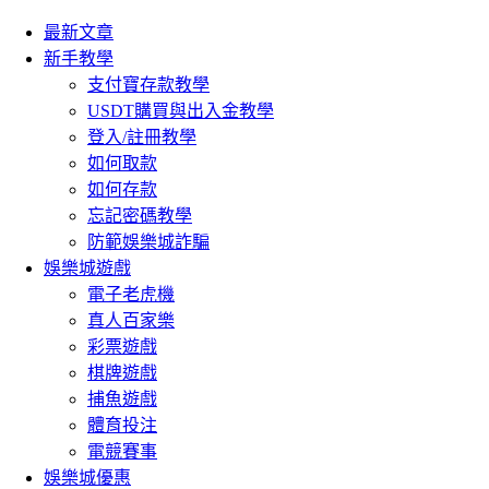
最新文章
新手教學
支付寶存款教學
USDT購買與出入金教學
登入/註冊教學
如何取款
如何存款
忘記密碼教學
防範娛樂城詐騙
娛樂城遊戲
電子老虎機
真人百家樂
彩票遊戲
棋牌遊戲
捕魚遊戲
體育投注
電競賽事
娛樂城優惠