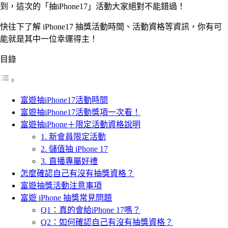
到，這次的「抽iPhone17」活動大家絕對不能錯過！
快往下了解 iPhone17 抽獎活動時間、活動資格等資訊，你有可
能就是其中一位幸運得主！
目錄
富遊抽iPhone17活動時間
富遊抽iPhone17活動獎項一次看！
富遊抽iPhone＋限定活動資格說明
1. 新會員限定活動
2. 儲值抽 iPhone 17
3. 直播專屬好禮
怎麼確認自己有沒有抽獎資格？
富遊抽獎活動注意事項
富遊 iPhone 抽獎常見問題
Q1：真的會給iPhone 17嗎？
Q2：如何確認自己有沒有抽獎資格？