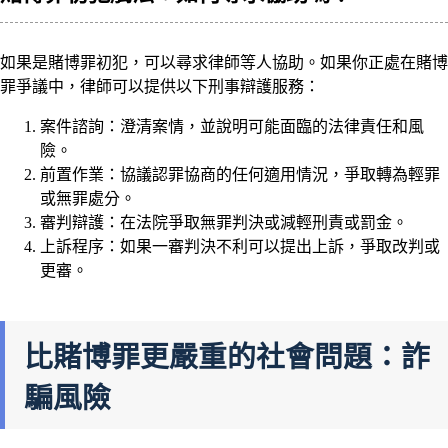
如果是賭博罪初犯，可以尋求律師等人協助。如果你正處在賭博
罪爭議中，律師可以提供以下刑事辯護服務：
案件諮詢：澄清案情，並說明可能面臨的法律責任和風
險。
前置作業：協議認罪協商的任何適用情況，爭取轉為輕罪
或無罪處分。
審判辯護：在法院爭取無罪判決或減輕刑責或罰金。
上訴程序：如果一審判決不利可以提出上訴，爭取改判或
更審。
比賭博罪更嚴重的社會問題：詐
騙風險