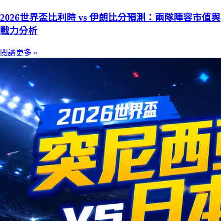
2026世界盃比利時 vs 伊朗比分預測：兩隊陣容市值與
戰力分析
閱讀更多 »