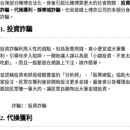
台灣部分賭博合法化，背後引起比賭博罪更大的社會問題：
投資
詐騙、代操獲利、娛樂城詐騙
，也就是線上博弈公司的多個分身
詐騙。
1. 投資詐騙
投資詐騙利用人性的弱點，包括急需用錢、貪小便宜或大筆獲
利
，引導你步入陷阱，一開始讓人誤以為是「小額投資、不會太
吃虧」，而且一般都是在網路上下注，操作簡單。
並謊稱投資老師是經驗豐富的「分析師」、「股票總監」協助大
家投注，民眾在獲利後就開始投注更多金錢，最後會以各種理由
遊說民眾賺一筆大的，讓民眾自願掏出大筆金錢投資。
詐騙2：投資詐騙
2. 代操獲利