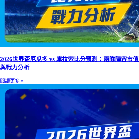
2026世界盃厄瓜多 vs 庫拉索比分預測：兩隊陣容市值
與戰力分析
閱讀更多 »