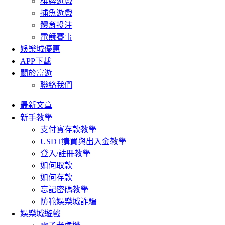
棋牌遊戲
捕魚遊戲
體育投注
電競賽事
娛樂城優惠
APP下載
關於富遊
聯絡我們
最新文章
新手教學
支付寶存款教學
USDT購買與出入金教學
登入/註冊教學
如何取款
如何存款
忘記密碼教學
防範娛樂城詐騙
娛樂城遊戲