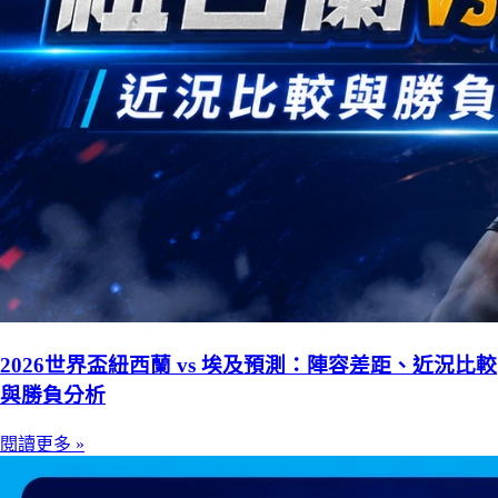
2026世界盃紐西蘭 vs 埃及預測：陣容差距、近況比較
與勝負分析
閱讀更多 »