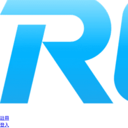
註冊
登入