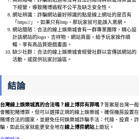
下經營，導致賭博過程不公平及缺乏安全性。
網址辨識：詐騙網站最好辨識的點是線上網址的是否有
「https://」，如果只有http，那玩家就可能誤入黑網。
網站簡陋：合法的線上娛樂城會有一群專業團隊，精心設
計該網站的logo、吉祥物、網站頁面，給予玩家操作順
暢、享有高品質遊戲畫面。
缺少社群：合法的線上娛樂城會經營社群以宣傳該網站的
活動，或提供玩家討論區。
結論
台灣線上娛樂城真的合法嗎？線上博弈有罪嗎？
答案是台灣一般
會觸犯賭博罪，但可以選擇正規的線上娛樂城
，確保機房設置在
賭博合法的國家，並避免任何娛樂城詐騙手法：代操、投資、詐
騙，如此玩家就能更安全地在
線上博弈網站
上遊玩。