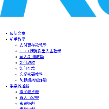
最新文章
新手教學
支付寶存款教學
USDT購買與出入金教學
登入/註冊教學
如何取款
如何存款
忘記密碼教學
防範娛樂城詐騙
娛樂城遊戲
電子老虎機
真人百家樂
彩票遊戲