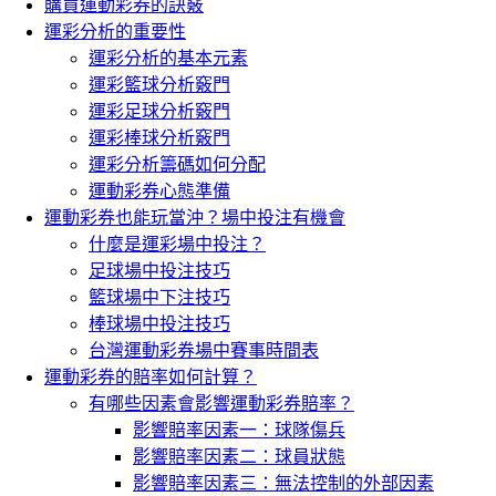
購買運動彩券的訣竅
運彩分析的重要性
運彩分析的基本元素
運彩籃球分析竅門
運彩足球分析竅門
運彩棒球分析竅門
運彩分析籌碼如何分配
運動彩券心態準備
運動彩券也能玩當沖？場中投注有機會
什麼是運彩場中投注？
足球場中投注技巧
籃球場中下注技巧
棒球場中投注技巧
台灣運動彩券場中賽事時間表
運動彩券的賠率如何計算？
有哪些因素會影響運動彩券賠率？
影響賠率因素一：球隊傷兵
影響賠率因素二：球員狀態
影響賠率因素三：無法控制的外部因素