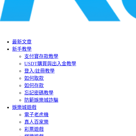
最新文章
新手教學
支付寶存款教學
USDT購買與出入金教學
登入/註冊教學
如何取款
如何存款
忘記密碼教學
防範娛樂城詐騙
娛樂城遊戲
電子老虎機
真人百家樂
彩票遊戲