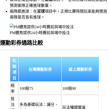
預測客隊正確進球數量。
兩隊都進球：在
足球
項目中，正規比賽時間玩家能夠預測
兩隊是否皆有進球。
PM體育提供24小時賽前與場中投注
運動彩券通路比較
比
較
台灣運動彩券
線上運動彩券
項
目
賠
100賠75
100賠98
率
投
注
多為基礎玩法：讓分、
玩法種類豐富