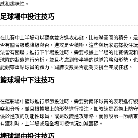
感和趣味性。
足球場中投注技巧
在比賽中上半場可以觀察雙方進攻心態，比較聯賽間的積分，是
否有關晉級或降級與否，進攻是否積極，這些與玩家選擇投注玩
法皆有關聯；進行下半場投注時，需要根據上半場的比賽情況和
球隊的狀態進行分析，並且考慮到後半場的球隊策略和形勢，也
能觀察重點球員的體力、罰牌次數是否能夠支撐至完成任務。
籃球場中下注技巧
在運彩場中籃球進行單節投注時，需要對兩隊球員的表現進行觀
察和分析，並且根據場上的形勢進行投注，如教練是否換上防守
優於進攻的功能性球員，或是改變進攻策略，而假設第一節結束
有獲利時，上半場或是全場可視情況加減籌碼。
棒球場中投注技巧