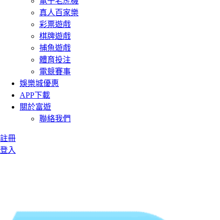
電子老虎機
真人百家樂
彩票遊戲
棋牌遊戲
捕魚遊戲
體育投注
電競賽事
娛樂城優惠
APP下載
關於富遊
聯絡我們
註冊
登入