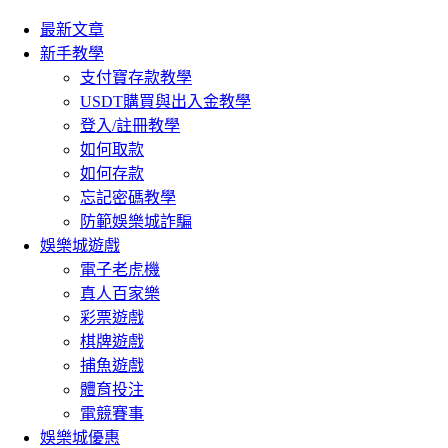
最新文章
新手教學
支付寶存款教學
USDT購買與出入金教學
登入/註冊教學
如何取款
如何存款
忘記密碼教學
防範娛樂城詐騙
娛樂城遊戲
電子老虎機
真人百家樂
彩票遊戲
棋牌遊戲
捕魚遊戲
體育投注
電競賽事
娛樂城優惠