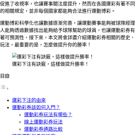
促進了收視率，也讓賽事關注度提升，然而在各國運彩有著不同
的相關規定，並非每個國家都能夠合法進行運動博彩。
運動博彩科學化也讓數據逐漸完善，讓運動賽事能夠被球隊經理
人能夠透過數據找出能夠給予球隊幫助的球員，也讓運動彩券有
著可預測性，接下來，本文將會詳盡介紹運動彩券相關的歷史、
玩法，最重要的是，怎麼做提升你的勝率！
運彩下注有訣竅，這樣做提升勝率！
目錄
運彩下注的由來
運動彩券該如何入門？
運動彩券玩法有哪些？
線上運動彩券玩法
運動彩券通路比較