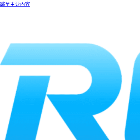
跳至主要內容