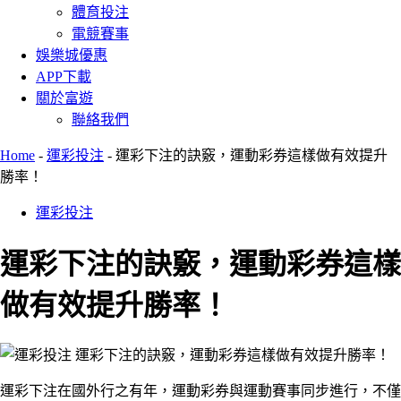
體育投注
電競賽事
娛樂城優惠
APP下載
關於富遊
聯絡我們
Home
-
運彩投注
-
運彩下注的訣竅，運動彩券這樣做有效提升
勝率！
運彩投注
運彩下注的訣竅，運動彩券這樣
做有效提升勝率！
運彩下注在國外行之有年，運動彩券與運動賽事同步進行，不僅