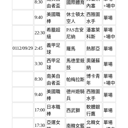
8:30
國際體育
由者盃
內塞
+場中
美國職
休士頓太
西雅圖
9:40
單場
棒
空人
水手
希臘超
PAS吉安
潘塞萊
單場
22:30
級
尼納
科斯
+場中
義甲足
0112/09/29
2:45
羅馬
熱那亞
單場
球
西甲足
馬德里競
奧薩蘇
3:30
單場
球
技
納
南美自
博卡青
單場
8:30
帕梅拉斯
由者盃
年
+場中
美國職
德州遊騎
西雅圖
9:40
單場
棒
兵
水手
日本職
軟體銀
17:00
西武獅
單場
棒
行鷹
亞運女
北韓女
單場
17:30
南韓女籃