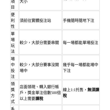
項
大小
目
便
利
須前往實體投注站
手機隨時隨地下注
性
單
場
較少，大部分需要串關
每一場都能單場投注
玩
法
場
中
較少，大部分賽事沒開
幾乎每一場都能場中
投
場中
下注
注
領
店面領現、轉入銀行帳
獎
線上1:1托售，
無須課
戶，獎金單注倍數500倍
方
稅
以上需要
課稅
式
系