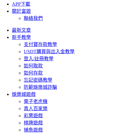
APP下載
關於富遊
聯絡我們
最新文章
新手教學
支付寶存款教學
USDT購買與出入金教學
登入/註冊教學
如何取款
如何存款
忘記密碼教學
防範娛樂城詐騙
娛樂城遊戲
電子老虎機
真人百家樂
彩票遊戲
棋牌遊戲
捕魚遊戲