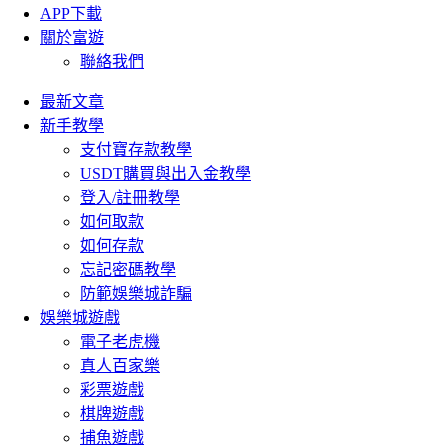
APP下載
關於富遊
聯絡我們
最新文章
新手教學
支付寶存款教學
USDT購買與出入金教學
登入/註冊教學
如何取款
如何存款
忘記密碼教學
防範娛樂城詐騙
娛樂城遊戲
電子老虎機
真人百家樂
彩票遊戲
棋牌遊戲
捕魚遊戲