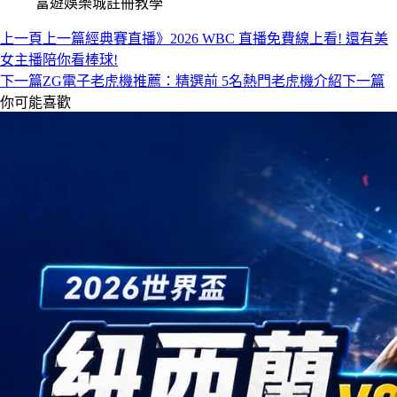
富遊娛樂城註冊教學
上一頁
上一篇
經典賽直播》2026 WBC 直播免費線上看! 還有美
女主播陪你看棒球!
下一篇
ZG電子老虎機推薦：精選前 5名熱門老虎機介紹
下一篇
你可能喜歡