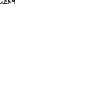
文章熱門
線上老虎機
2026世界盃
娛樂城系統
電子老虎機
老虎機遊戲
娛樂城詐騙
娛樂城評價
娛樂城體驗金
老虎機試玩
娛樂城優惠
真人百家樂
世界盃
NBA