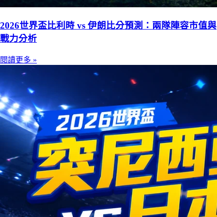
2026世界盃比利時 vs 伊朗比分預測：兩隊陣容市值與
戰力分析
閱讀更多 »