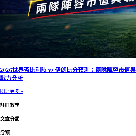
2026世界盃比利時 vs 伊朗比分預測：兩隊陣容市值與
戰力分析
閱讀更多 »
註冊教學
文章分類
分類