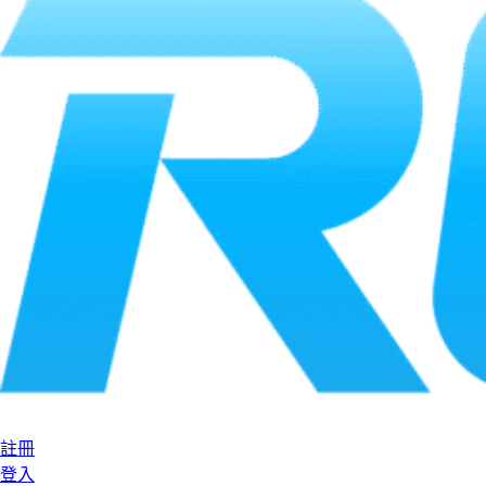
註冊
登入