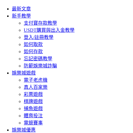
最新文章
新手教學
支付寶存款教學
USDT購買與出入金教學
登入/註冊教學
如何取款
如何存款
忘記密碼教學
防範娛樂城詐騙
娛樂城遊戲
電子老虎機
真人百家樂
彩票遊戲
棋牌遊戲
捕魚遊戲
體育投注
電競賽事
娛樂城優惠