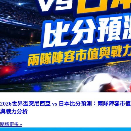
2026世界盃突尼西亞 vs 日本比分預測：兩隊陣容市值
與戰力分析
閱讀更多 »