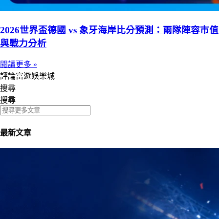
2026世界盃德國 vs 象牙海岸比分預測：兩隊陣容市值
與戰力分析
閱讀更多 »
評論富遊娛樂城
搜尋
搜尋
最新文章