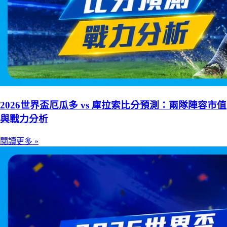
2026世界盃厄瓜多 vs 庫拉索比分預測：兩隊陣容市值
與戰力分析
閱讀更多 »