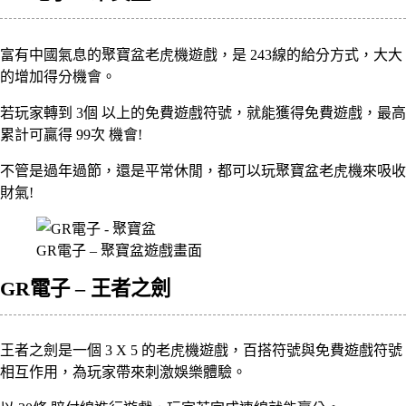
富有中國氣息的聚寶盆老虎機遊戲，是 243線的給分方式，大大
的增加得分機會。
若玩家轉到 3個 以上的免費遊戲符號，就能獲得免費遊戲，最高
累計可贏得 99次 機會!
不管是過年過節，還是平常休閒，都可以玩聚寶盆老虎機來吸收
財氣!
GR電子 – 聚寶盆遊戲畫面
GR電子 – 王者之劍
王者之劍是一個 3 X 5 的老虎機遊戲，百搭符號與免費遊戲符號
相互作用，為玩家帶來刺激娛樂體驗。