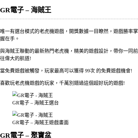
GR電子 – 海賊王
唯一有選台模式的老虎機遊戲，開獎數據一目瞭然，遊戲勝率掌
握在手。
與海賊王聯動的最新熱門老虎機，精美的遊戲設計，帶你一同前
往偉大的航道!
當免費遊戲被觸發，玩家最高可以獲得 99次 的免費遊戲機會!
喜歡玩老虎機遊戲的玩家，千萬別錯過這個超好玩的遊戲!
GR電子 – 海賊王選台
GR電子 – 海賊王遊戲畫面
GR電子 – 聚寶盆