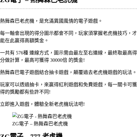
熱舞森巴老虎機，是充滿異國風情的電子遊戲。
每一軸會出現的得分圖示都會不同，玩家須掌握老虎機技巧，才
能在此贏得高額獎金。
一共有 576種 連線方式，圖示需由最左至右連線，最終取最高得
分做計算，最高可獲得 30000倍 的獎金!
熱舞森巴電子遊戲結合抽卡遊戲，顛覆過去老虎機遊戲的玩法。
玩家可以透過抽卡，來贏得紅利遊戲和免費遊戲，每一關卡可獲
得的獎勵都有些許不同!
立即進入遊戲，體驗全新老虎機玩法吧!
ZG電子 – 熱舞森巴老虎機
ZG電子 – 777 老虎機