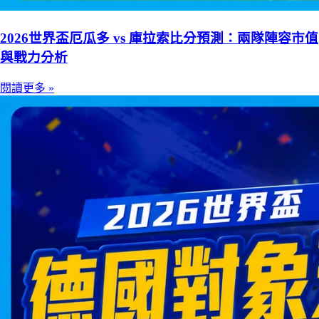
2026世界盃厄瓜多 vs 庫拉索比分預測：兩隊陣容市值
與戰力分析
閱讀更多 »