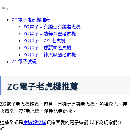
ZG電子老虎機推薦
ZG電子 – 有錢更有錢老虎機
ZG電子 – 熱舞森巴老虎機
ZG電子 – 777 老虎機
ZG電子 – 愛麗絲老虎機
ZG電子 – 神火鳳凰老虎機
ZG電子試玩
ZG電子老虎機推薦
ZG電子老虎機推薦，包含：有錢更有錢老虎機、熱舞森巴、神
火鳳凰、777老虎機、愛麗絲老虎機。
這些全都是
富遊娛樂城
玩家喜愛的電子遊戲!以下為玩家們介
紹：