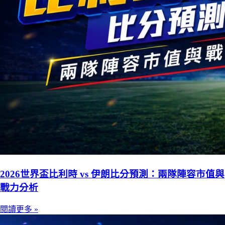
2026世界盃比利時 vs 伊朗比分預測：兩隊陣容市值與
戰力分析
閱讀更多 »