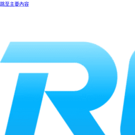
跳至主要內容