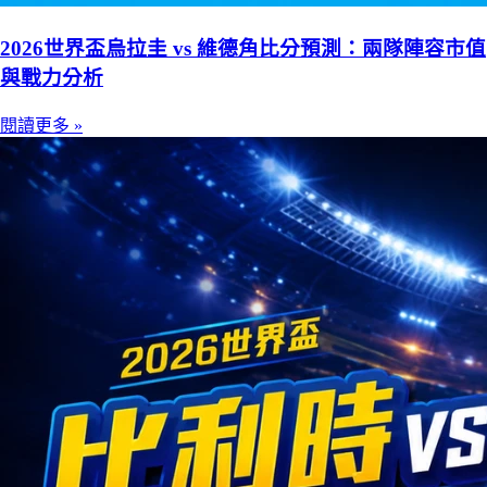
2026世界盃烏拉圭 vs 維德角比分預測：兩隊陣容市值
與戰力分析
閱讀更多 »