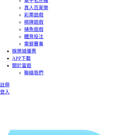
電子老虎機
真人百家樂
彩票遊戲
棋牌遊戲
捕魚遊戲
體育投注
電競賽事
娛樂城優惠
APP下載
關於富遊
聯絡我們
註冊
登入