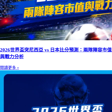
2026世界盃突尼西亞 vs 日本比分預測：兩隊陣容市值
與戰力分析
閱讀更多 »