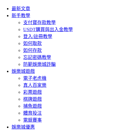
最新文章
新手教學
支付寶存款教學
USDT購買與出入金教學
登入/註冊教學
如何取款
如何存款
忘記密碼教學
防範娛樂城詐騙
娛樂城遊戲
電子老虎機
真人百家樂
彩票遊戲
棋牌遊戲
捕魚遊戲
體育投注
電競賽事
娛樂城優惠