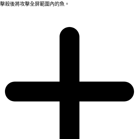
擊殺後將攻擊全屏範圍內的魚。