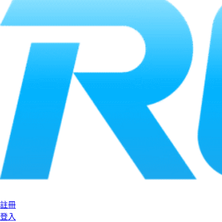
註冊
登入