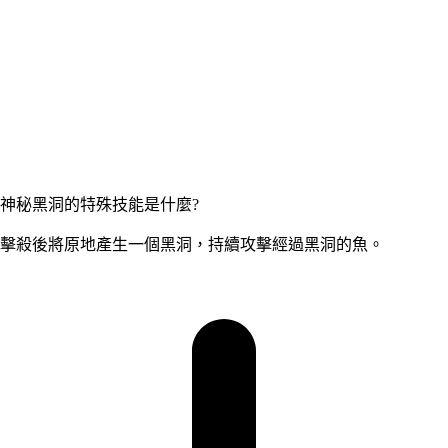
神秘黑洞的特殊技能是什麼?
擊殺後將原地產生一個黑洞，持續攻擊經過黑洞的魚。