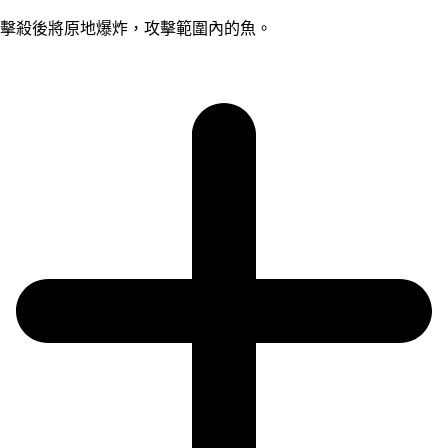
擊殺後將原地爆炸，攻擊範圍內的魚。