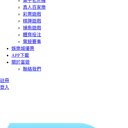
電子老虎機
真人百家樂
彩票遊戲
棋牌遊戲
捕魚遊戲
體育投注
電競賽事
娛樂城優惠
APP下載
關於富遊
聯絡我們
註冊
登入