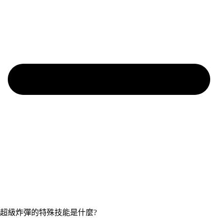
超級炸彈的特殊技能是什麼?