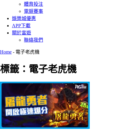
體育投注
電競賽事
娛樂城優惠
APP下載
關於富遊
聯絡我們
Home
-
電子老虎機
標籤：電子老虎機