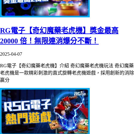
RG電子【奇幻魔藥老虎機】獎金最高
20000 倍！無限連消爆分不斷！
2025-04-07
RG電子【奇幻魔藥老虎機】介紹 奇幻魔藥老虎機玩法 奇幻魔藥
老虎機是一款精彩刺激的直式旋轉老虎機遊戲，採用創新的消除
贏分